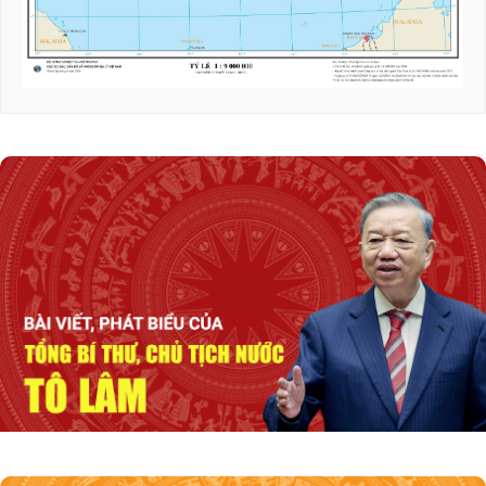
Cần nâng cao đồng bộ chất lượng của toàn hệ
thống giáo dục đại học
Tổng Bí thư, Chủ tịch nước: Phải đổi mới công
tác quy hoạch và tổ chức phát triển hạ tầng
Thúc đẩy hợp tác quốc phòng Việt Nam -
Malaysia
Tổng Bí thư, Chủ tịch nước Tô Lâm sắp thăm
cấp Nhà nước tới Australia và New Zealand
Thủ tướng Lê Minh Hưng: Quyết tâm xây
dựng một không gian mạng an toàn, tin cậy