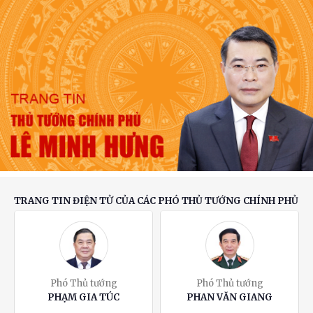
và nhân văn
Thủ tướng Lê Minh Hưng: Bảo đảm an ninh
mạng phải gắn kết chặt chẽ, đồng bộ giữa 'bảo
vệ hệ thống' và 'bảo vệ con người'*
Toàn văn phát biểu của Thường trực Ban Bí
thư Trần Cẩm Tú tại Phiên họp toàn thể về đối
ngoại Đảng và đối ngoại nhân dân
TRANG TIN ĐIỆN TỬ CỦA CÁC PHÓ THỦ TƯỚNG CHÍNH PHỦ
Phó Thủ tướng
Phó Thủ tướng
PHẠM GIA TÚC
PHAN VĂN GIANG