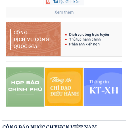
Tài liệu đính kèm
Xem thêm
1508
/QĐ-TTg
Ban hành Danh mục trang thiết bị
07/08/2026
bảo đảm cho huấn luyện, diễn tập,
ứng phó, khắc phục hậu quả trong
CỔNG
Dịch vụ công trực tuyến
tình trạng khẩn cấp
DỊCH VỤ CÔNG
Thủ tục hành chính
Phản ánh kiến nghị
QUỐC GIA
Tài liệu đính kèm
Tài liệu đính kèm
218
/NQ-CP
Về Chương trình hành động của
07/08/2026
Chính phủ thực hiện Nghị quyết số
20-NQ/TW ngày 28 tháng 7 năm 2026
của Hội nghị lần thứ ba, Ban Chấp
hành Trung ương Đảng khóa XIV về
xây dựng và phát triển Việt Nam trở
thành quốc gia biển mạnh
Tài liệu đính kèm