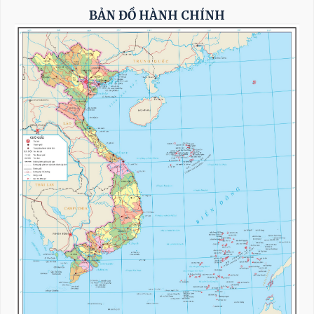
BẢN ĐỒ HÀNH CHÍNH
Thủ tướng Lê Minh Hưng hội kiến Chủ tịch
Quốc hội Thái Lan
Thủ tướng Chính phủ tiếp Đại sứ Malaysia:
Sớm đưa kim ngạch thương mại song
phương đạt 20 tỷ USD
Phó Thủ tướng Thường trực Phạm Gia Túc:
Sửa đổi 3 luật trong lĩnh vực ngân hàng
nhằm hoàn thiện thể chế, khắc phục khoảng
trống pháp lý
Thủ tướng Lê Minh Hưng: Xây dựng Khung
bảo đảm an ninh AI quốc gia và năng lực
chuyên trách về an ninh AI trong năm 2027