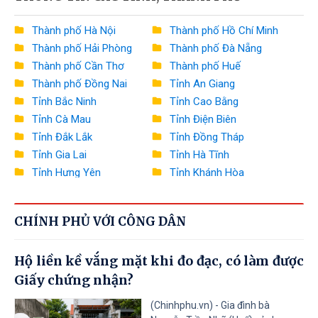
Bộ Xây dựng
Thành phố Hà Nội
Thành phố Hồ Chí Minh
Thành phố Hải Phòng
Thành phố Đà Nẵng
Bộ Văn hóa, Thể thao và Du lịch
Thành phố Cần Thơ
Thành phố Huế
Bộ Khoa học và Công nghệ
Thành phố Đồng Nai
Tỉnh An Giang
Tỉnh Bắc Ninh
Tỉnh Cao Bằng
Bộ Giáo dục và Đào tạo
Tỉnh Cà Mau
Tỉnh Điện Biên
Bộ Y tế
Tỉnh Đắk Lắk
Tỉnh Đồng Tháp
Tỉnh Gia Lai
Tỉnh Hà Tĩnh
Bộ Dân tộc và Tôn giáo
Tỉnh Hưng Yên
Tỉnh Khánh Hòa
Tỉnh Lai Châu
Tỉnh Lào Cai
Văn phòng Chính phủ
Tỉnh Lâm Đồng
Tỉnh Lạng Sơn
Ngân hàng Nhà nước Việt Nam
CHÍNH PHỦ VỚI CÔNG DÂN
Tỉnh Nghệ An
Tỉnh Ninh Bình
Tỉnh Phú Thọ
Tỉnh Quảng Ngãi
Thanh tra Chính phủ
Hộ liền kề vắng mặt khi đo đạc, có làm được
Tỉnh Quảng Ninh
Tỉnh Quảng Trị
Giấy chứng nhận?
Tỉnh Sơn La
Tỉnh Thanh Hóa
Tỉnh Thái Nguyên
Tỉnh Tuyên Quang
(Chinhphu.vn) - Gia đình bà
Tỉnh Tây Ninh
Tỉnh Vĩnh Long