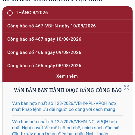
59/2026
/QĐ-UBND
Bãi bỏ Quyết định số 25/2021/QĐ-
07/08/2026
UBND ngày 29/11/2021 của Ủy ban
nhân dân tỉnh Điện Biên Ban hành
Quy chế quản lý, vận hành và sử dụng
hệ thống Hội nghị truyền hình trực
tuyến tỉnh Điện Biên và Quyết định số
25/2024/QĐ-UBND ngày 30/6/2024
của Ủy ban nhân dân tỉnh Điện Biên
Ban hành Quy chế quản lý, v ...
Tài liệu đính kèm
52
/CĐ-TTg
Về triển khai công tác cơ cấu lại vốn
07/08/2026
nhà nước tại doanh nghiệp
Tài liệu đính kèm