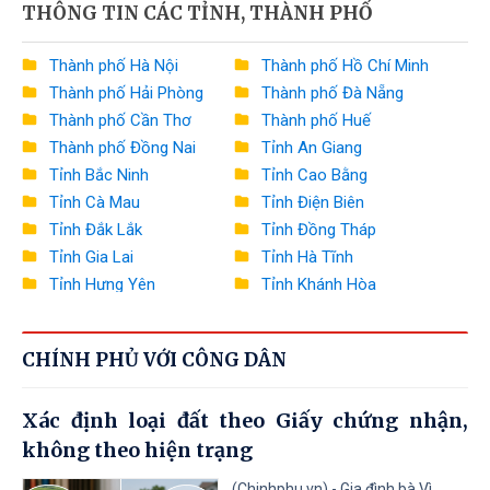
THÔNG TIN CÁC TỈNH, THÀNH PHỐ
Bộ Nông nghiệp và Môi trường
Bộ Xây dựng
Thành phố Hà Nội
Thành phố Hồ Chí Minh
Thành phố Hải Phòng
Thành phố Đà Nẵng
Bộ Văn hóa, Thể thao và Du lịch
Thành phố Cần Thơ
Thành phố Huế
Bộ Khoa học và Công nghệ
Thành phố Đồng Nai
Tỉnh An Giang
Tỉnh Bắc Ninh
Tỉnh Cao Bằng
Bộ Giáo dục và Đào tạo
Tỉnh Cà Mau
Tỉnh Điện Biên
Bộ Y tế
Tỉnh Đắk Lắk
Tỉnh Đồng Tháp
Tỉnh Gia Lai
Tỉnh Hà Tĩnh
Bộ Dân tộc và Tôn giáo
Tỉnh Hưng Yên
Tỉnh Khánh Hòa
Tỉnh Lai Châu
Tỉnh Lào Cai
Văn phòng Chính phủ
Tỉnh Lâm Đồng
Tỉnh Lạng Sơn
Ngân hàng Nhà nước Việt Nam
CHÍNH PHỦ VỚI CÔNG DÂN
Tỉnh Nghệ An
Tỉnh Ninh Bình
Tỉnh Phú Thọ
Tỉnh Quảng Ngãi
Thanh tra Chính phủ
Xác định loại đất theo Giấy chứng nhận,
Tỉnh Quảng Ninh
Tỉnh Quảng Trị
không theo hiện trạng
Tỉnh Sơn La
Tỉnh Thanh Hóa
Tỉnh Thái Nguyên
Tỉnh Tuyên Quang
(Chinhphu.vn) - Gia đình bà Vì