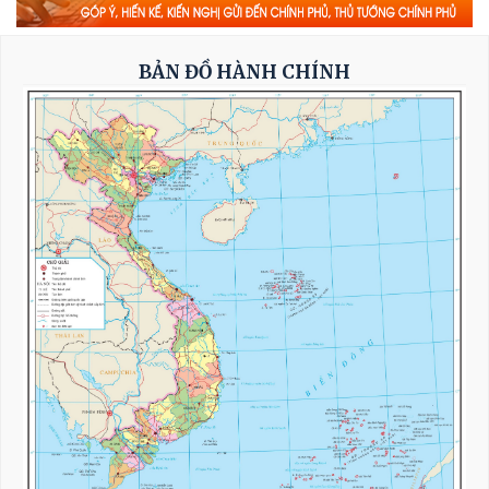
Thủ tướng Lê Minh Hưng: Bảo đảm an ninh
mạng phải gắn kết chặt chẽ, đồng bộ giữa 'bảo
vệ hệ thống' và 'bảo vệ con người'*
BẢN ĐỒ HÀNH CHÍNH
Toàn văn phát biểu của Thường trực Ban Bí
thư Trần Cẩm Tú tại Phiên họp toàn thể về đối
ngoại Đảng và đối ngoại nhân dân
Thường trực Ban Bí thư Trần Cẩm Tú tiếp Đại
sứ Singapore
Khẩn trương hoàn thiện đề xuất cơ chế, chính
sách phát triển Trung tâm lọc hóa dầu và
năng lượng quốc gia tại Dung Quất (Quảng
Ngãi)