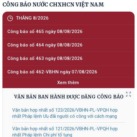
định số 118/2025/NĐ-СР
Tài liệu đính kèm
309/2026
/NĐ-CP
Sửa đổi, bổ sung một số điều của
05/08/2026
Nghị định số 118/2025/NĐ-CP ngày
09 tháng 6 năm 2025 của Chính phủ
về thực hiện thủ tục hành chính theo
cơ chế một cửa, một cửa liên thông
tại Bộ phận Một cửa và Cổng Dịch vụ
công quốc gia, được sửa đổi, bổ
sung bởi Nghị định số 367/2025/NĐ-
СР
Tài liệu đính kèm
308/2026
/NĐ-CP
Quy định chi tiết một số điều của Luật
05/08/2026
Giáo dục nghề nghiệp về chính sách
hỗ trợ của Nhà nước đối với doanh