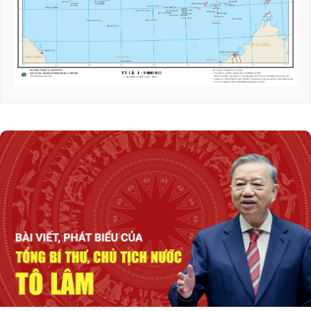
Triển khai hiệu quả Thỏa thuận hợp tác giữa
hai Quốc hội Việt Nam - Thái Lan
Tổng Bí thư, Chủ tịch nước tiếp Tư lệnh Bộ
Chỉ huy Thái Bình Dương Hoa Kỳ
Nỗ lực để biến cơ hội bên ngoài trở thành
nguồn lực phát triển
Tổng Bí thư, Chủ tịch nước Tô Lâm: Quan hệ
Việt Nam - Malaysia ngày càng phát triển
năng động
Thủ tướng Lê Minh Hưng tiếp Bộ trưởng
Quốc phòng Malaysia