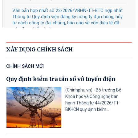
nghiệp và Quỹ đào tạo nhân lực của
doanh nghiệp
Tài liệu đính kèm
41/2026
/QĐ-TTg
Bãi bỏ một số văn bản quy phạm
05/08/2026
pháp luật của Thủ tướng Chính phủ
XÂY DỰNG CHÍNH SÁCH
Tài liệu đính kèm
CHÍNH SÁCH MỚI
40/2026
/QĐ-TTg
Về Tiêu chí phân loại doanh nghiệp
Quy định kiểm tra tần số vô tuyến điện
05/08/2026
để thực hiện cơ cấu lại vốn nhà nước
tại doanh nghiệp nhà nước, doanh
(Chinhphu.vn) - Bộ trưởng Bộ
Khoa học và Công nghệ ban
nghiệp có vốn nhà nước
hành Thông tư 44/2026/TT-
BKHCN quy định kiểm...
Tài liệu đính kèm
31
/CT-TTg
Về thực hiện các nhiệm vụ trọng tâm
05/08/2026
năm học 2026 - 2027