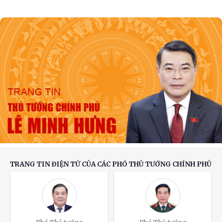
Phát biểu của Thủ tướng Lê Minh Hưng tại
Hội nghị Ngoại giao lần thứ 33
Chuyển biến mạnh trong tư duy, nhận thức về
đối ngoại Đảng và đối ngoại nhân dân
TRANG TIN ĐIỆN TỬ CỦA CÁC PHÓ THỦ TƯỚNG CHÍNH PHỦ