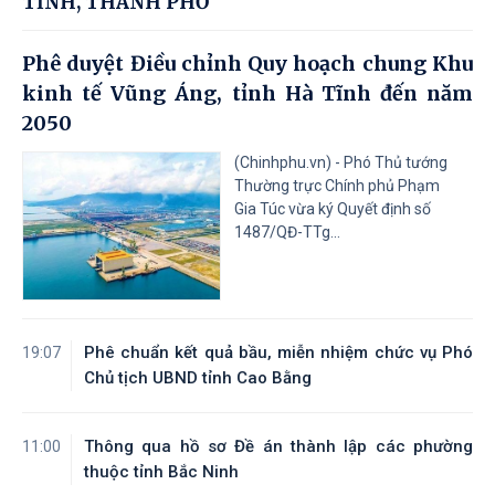
TỈNH, THÀNH PHỐ
Phê duyệt Điều chỉnh Quy hoạch chung Khu
kinh tế Vũng Áng, tỉnh Hà Tĩnh đến năm
2050
(Chinhphu.vn) - Phó Thủ tướng
Thường trực Chính phủ Phạm
Gia Túc vừa ký Quyết định số
1487/QĐ-TTg...
Phê chuẩn kết quả bầu, miễn nhiệm chức vụ Phó
19:07
Chủ tịch UBND tỉnh Cao Bằng
Thông qua hồ sơ Đề án thành lập các phường
11:00
thuộc tỉnh Bắc Ninh