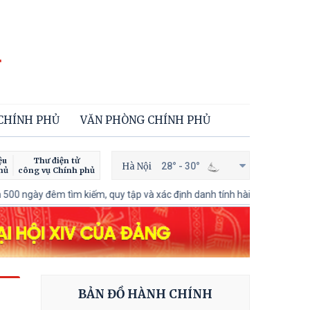
 CHÍNH PHỦ
VĂN PHÒNG CHÍNH PHỦ
ệu
Thư điện tử
Hà Nội
28° - 30°
hủ
công vụ Chính phủ
m kiếm, quy tập và xác định danh tính hài cốt liệt sĩ
100 ngày xử lý 
BẢN ĐỒ HÀNH CHÍNH