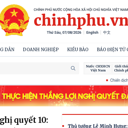
Thứ Sáu, 07/08/2026
English
中文
G DÂN
DOANH NGHIỆP
KIỀU BÀO
BÁO ĐIỆN TỬ
Nước CHXHCN
Giới thi
Việt Nam
Chính p
Chiến dịch 500 ngày đêm tì
hị quyết 10:
Thủ tướng Lê Minh Hưng: