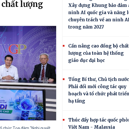
I chất lượng
Xây dựng Khung bảo đảm 
ninh AI quốc gia và năng l
chuyên trách về an ninh A
trong năm 2027
Cần nâng cao đồng bộ chất
lượng của toàn hệ thống
giáo dục đại học
Tổng Bí thư, Chủ tịch nước
Phải đổi mới công tác quy
hoạch và tổ chức phát triể
hạ tầng
Thúc đẩy hợp tác quốc ph
Việt Nam - Malaysia
 tổ chức Tọa đàm "Nghị quyết