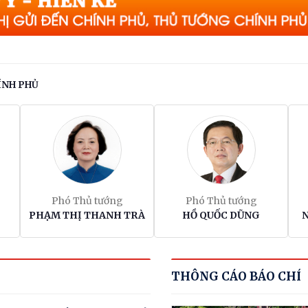
Toàn văn phát biểu của
Thường trực Ban Bí thư T
Cẩm Tú tại Phiên họp toàn
ÍNH PHỦ
thể về đối ngoại Đảng và đ
ngoại nhân dân
Thường trực Ban Bí thư T
Cẩm Tú tiếp Đại sứ
Singapore
Phó Thủ tướng
Phó Thủ tướng
PHẠM THỊ THANH TRÀ
HỒ QUỐC DŨNG
Khẩn trương hoàn thiện đ
xuất cơ chế, chính sách ph
triển Trung tâm lọc hóa d
THÔNG CÁO BÁO CHÍ
và năng lượng quốc gia tại
Dung Quất (Quảng Ngãi)