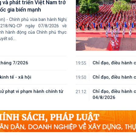
 và phát triển Việt Nam trở
ốc gia biển mạnh
Triển khai hiệu quả Thỏa
vn) - Chính phủ vừa ban hành Nghị
thuận hợp tác giữa hai Qu
 218/NQ-CP ngày 07/8/2026 về
nh hành động của Chính phủ thực
hội Việt Nam - Thái Lan
yết số...
Tổng Bí thư, Chủ tịch nước
tiếp Tư lệnh Bộ Chỉ huy Th
 tháng 7/2026
Chỉ đạo, điều hành 
19:55
Bình Dương Hoa Kỳ
inh tế - xã hội
Chỉ đạo, điều hành 
19:50
Nỗ lực để biến cơ hội bên
ử phạt vi phạm hành chính từ
Chỉ đạo, điều hành 
21:12
ngoài trở thành nguồn lực
04/8/2026
phát triển
Tổng Bí thư, Chủ tịch nước
Tô Lâm: Quan hệ Việt Nam