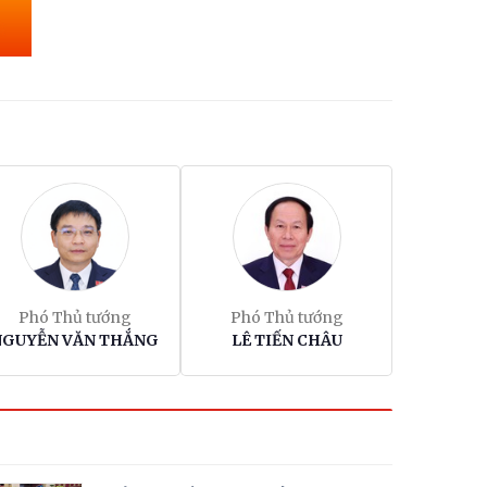
rần
ối
rần
Phó Thủ tướng
Phó Thủ tướng
NGUYỄN VĂN THẮNG
LÊ TIẾN CHÂU
ề
át
ầu