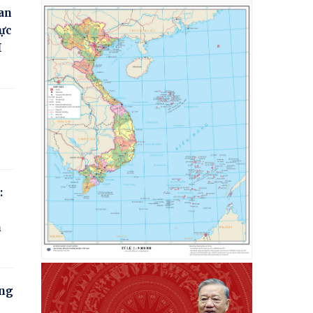
an
ực
I
:
n
òng