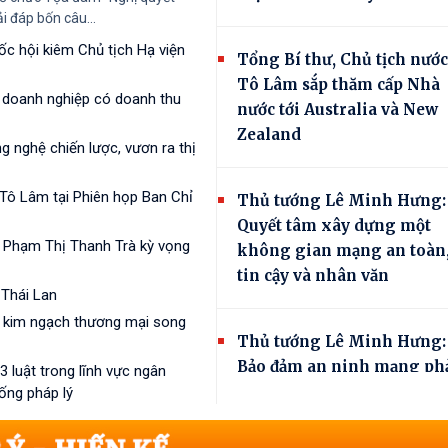
ải đáp bốn câu...
ốc hội kiêm Chủ tịch Hạ viện
Tổng Bí thư, Chủ tịch nước
Tô Lâm sắp thăm cấp Nhà
, doanh nghiệp có doanh thu
nước tới Australia và New
Zealand
 nghệ chiến lược, vươn ra thị
 Tô Lâm tại Phiên họp Ban Chỉ
Thủ tướng Lê Minh Hưng:
Quyết tâm xây dựng một
 Phạm Thị Thanh Trà kỳ vọng
không gian mạng an toàn
tin cậy và nhân văn
 Thái Lan
a kim ngạch thương mại song
Thủ tướng Lê Minh Hưng:
Bảo đảm an ninh mạng ph
 luật trong lĩnh vực ngân
gắn kết chặt chẽ, đồng bộ
ống pháp lý
giữa 'bảo vệ hệ thống' và
'bảo vệ con người'*