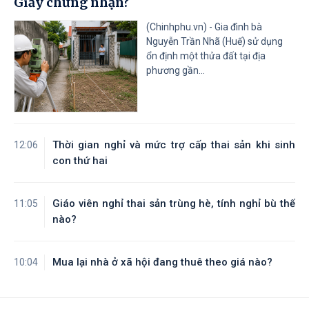
Giấy chứng nhận?
Tỉnh Sơn La
Tỉnh Thanh Hóa
Tỉnh Thái Nguyên
Tỉnh Tuyên Quang
(Chinhphu.vn) - Gia đình bà
Tỉnh Tây Ninh
Tỉnh Vĩnh Long
Nguyễn Trần Nhã (Huế) sử dụng
ổn định một thửa đất tại địa
phương gần...
Thời gian nghỉ và mức trợ cấp thai sản khi sinh
12:06
con thứ hai
Giáo viên nghỉ thai sản trùng hè, tính nghỉ bù thế
11:05
nào?
Mua lại nhà ở xã hội đang thuê theo giá nào?
10:04