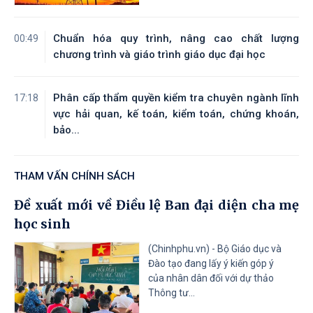
216
/NQ-CP
Nghị quyết phiên họp Chính phủ
Chuẩn hóa quy trình, nâng cao chất lượng
00:49
06/08/2026
thường kỳ tháng 7 năm 2026
chương trình và giáo trình giáo dục đại học
Tài liệu đính kèm
Phân cấp thẩm quyền kiểm tra chuyên ngành lĩnh
17:18
vực hải quan, kế toán, kiểm toán, chứng khoán,
bảo...
THAM VẤN CHÍNH SÁCH
Đề xuất mới về Điều lệ Ban đại diện cha mẹ
học sinh
(Chinhphu.vn) - Bộ Giáo dục và
Đào tạo đang lấy ý kiến góp ý
của nhân dân đối với dự thảo
Thông tư...