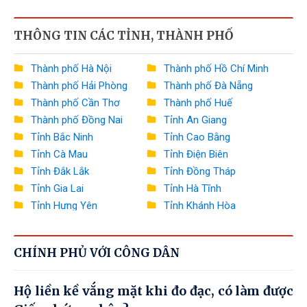
Bộ Công Thương
THÔNG TIN CÁC TỈNH, THÀNH PHỐ
Bộ Nông nghiệp và Môi trường
Bộ Xây dựng
Thành phố Hà Nội
Thành phố Hồ Chí Minh
Thành phố Hải Phòng
Thành phố Đà Nẵng
Bộ Văn hóa, Thể thao và Du lịch
Thành phố Cần Thơ
Thành phố Huế
Bộ Khoa học và Công nghệ
Thành phố Đồng Nai
Tỉnh An Giang
Tỉnh Bắc Ninh
Tỉnh Cao Bằng
Bộ Giáo dục và Đào tạo
Tỉnh Cà Mau
Tỉnh Điện Biên
Bộ Y tế
Tỉnh Đắk Lắk
Tỉnh Đồng Tháp
Tỉnh Gia Lai
Tỉnh Hà Tĩnh
Bộ Dân tộc và Tôn giáo
Tỉnh Hưng Yên
Tỉnh Khánh Hòa
Tỉnh Lai Châu
Tỉnh Lào Cai
Văn phòng Chính phủ
Tỉnh Lâm Đồng
Tỉnh Lạng Sơn
Ngân hàng Nhà nước Việt Nam
CHÍNH PHỦ VỚI CÔNG DÂN
Tỉnh Nghệ An
Tỉnh Ninh Bình
Tỉnh Phú Thọ
Tỉnh Quảng Ngãi
Thanh tra Chính phủ
Hộ liền kề vắng mặt khi đo đạc, có làm được
Tỉnh Quảng Ninh
Tỉnh Quảng Trị