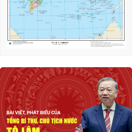
Thúc đẩy hợp tác quốc phòng Việt Nam -
Malaysia
Tổng Bí thư, Chủ tịch nước Tô Lâm sắp thăm
cấp Nhà nước tới Australia và New Zealand
Thủ tướng Lê Minh Hưng: Quyết tâm xây
dựng một không gian mạng an toàn, tin cậy
và nhân văn
Thủ tướng Lê Minh Hưng: Bảo đảm an ninh
mạng phải gắn kết chặt chẽ, đồng bộ giữa 'bảo
vệ hệ thống' và 'bảo vệ con người'*