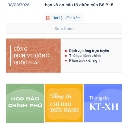
08/08/2026
hạn và cơ cấu tổ chức của Bộ Y tế
Tài liệu đính kèm
Xem thêm
1508
/QĐ-TTg
Ban hành Danh mục trang thiết bị
07/08/2026
bảo đảm cho huấn luyện, diễn tập,
ứng phó, khắc phục hậu quả trong
CỔNG
Dịch vụ công trực tuyến
tình trạng khẩn cấp
DỊCH VỤ CÔNG
Thủ tục hành chính
Phản ánh kiến nghị
QUỐC GIA
Tài liệu đính kèm
Tài liệu đính kèm
218
/NQ-CP
Về Chương trình hành động của
07/08/2026
Chính phủ thực hiện Nghị quyết số
20-NQ/TW ngày 28 tháng 7 năm 2026
của Hội nghị lần thứ ba, Ban Chấp
hành Trung ương Đảng khóa XIV về
xây dựng và phát triển Việt Nam trở