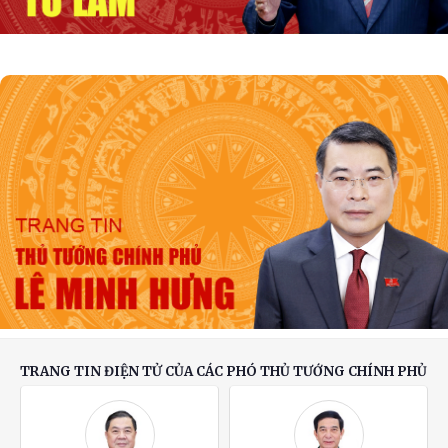
Toàn văn phát biểu của Thường trực Ban Bí
thư Trần Cẩm Tú tại Phiên họp toàn thể về đối
ngoại Đảng và đối ngoại nhân dân
Thường trực Ban Bí thư Trần Cẩm Tú tiếp Đại
sứ Singapore
Khẩn trương hoàn thiện đề xuất cơ chế, chính
sách phát triển Trung tâm lọc hóa dầu và
năng lượng quốc gia tại Dung Quất (Quảng
Ngãi)
TRANG TIN ĐIỆN TỬ CỦA CÁC PHÓ THỦ TƯỚNG CHÍNH PHỦ