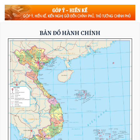
Phó Thủ tướng Thường trực Phạm Gia Túc:
Sửa đổi 3 luật trong lĩnh vực ngân hàng
nhằm hoàn thiện thể chế, khắc phục khoảng
BẢN ĐỒ HÀNH CHÍNH
trống pháp lý
Thủ tướng Lê Minh Hưng: Xây dựng Khung
bảo đảm an ninh AI quốc gia và năng lực
chuyên trách về an ninh AI trong năm 2027
Cần nâng cao đồng bộ chất lượng của toàn hệ
thống giáo dục đại học
Tổng Bí thư, Chủ tịch nước: Phải đổi mới công
tác quy hoạch và tổ chức phát triển hạ tầng