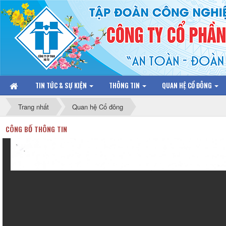
TIN TỨC & SỰ KIỆN
THÔNG TIN
QUAN HỆ CỔ ĐÔNG
Trang nhất
Quan hệ Cổ đông
CÔNG BỐ THÔNG TIN