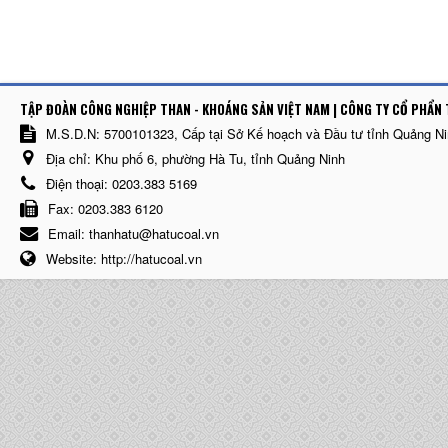
TẬP ĐOÀN CÔNG NGHIỆP THAN - KHOÁNG SẢN VIỆT NAM | CÔNG TY CỔ PHẨN 
M.S.D.N: 5700101323, Cấp tại Sở Kế hoạch và Đầu tư tỉnh Quảng N
Địa chỉ:
Khu phố 6, phường Hà Tu, tỉnh Quảng Ninh
Điện thoại:
0203.383 5169
Fax:
0203.383 6120
Email:
thanhatu@hatucoal.vn
Website:
http://hatucoal.vn