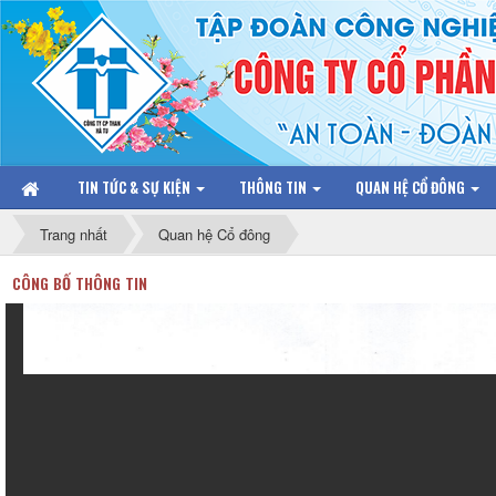
TIN TỨC & SỰ KIỆN
THÔNG TIN
QUAN HỆ CỔ ĐÔNG
Trang nhất
Quan hệ Cổ đông
CÔNG BỐ THÔNG TIN