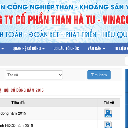
N
QUAN HỆ CỔ ĐÔNG
CƠ CẤU TỔ CHỨC
VĂN BẢN
TƯ LIỆU
ĐẠI HỘI CỔ ĐÔNG NĂM 2015
Tiêu đề
Tải về
ổ đông năm 2015
trình HĐCĐ năm 2015