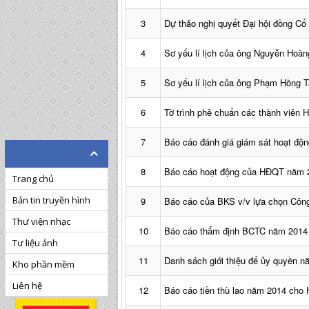
3
Dự thảo nghị quyết Đại hội đồng C
4
Sơ yếu lí lịch của ông Nguyễn Hoàn
5
Sơ yếu lí lịch của ông Phạm Hồng T
6
Tờ trình phê chuẩn các thành viên
7
Báo cáo đánh giá giám sát hoạt đ
8
Báo cáo hoạt động của HĐQT năm 
Trang chủ
Bản tin truyền hình
9
Báo cáo của BKS v/v lựa chọn Côn
Thư viện nhạc
10
Báo cáo thẩm định BCTC năm 2014
Tư liệu ảnh
11
Danh sách giới thiệu để ủy quyền 
Kho phần mềm
Liên hệ
12
Báo cáo tiền thù lao năm 2014 ch