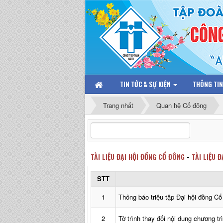
TIN TỨC & SỰ KIỆN
THÔNG TI
Trang nhất
Quan hệ Cổ đông
TÀI LIỆU ĐẠI HỘI ĐỒNG CỔ ĐÔNG
-
TÀI LIỆU 
STT
1
Thông báo triệu tập Đại hội đồng C
2
Tờ trình thay đổi nội dung chương 