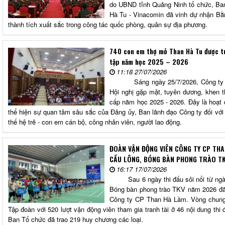
do UBND tỉnh Quảng Ninh tổ chức, Ba
Hà Tu - Vinacomin đã vinh dự nhận Bằ
thành tích xuất sắc trong công tác quốc phòng, quân sự địa phương.
740 con em thợ mỏ Than Hà Tu được t
tập năm học 2025 – 2026
11:18 27/07/2026
Sáng ngày 25/7/2026, Công ty Cổ 
Hội nghị gặp mặt, tuyên dương, khen th
cấp năm học 2025 - 2026. Đây là hoạt 
thể hiện sự quan tâm sâu sắc của Đảng ủy, Ban lãnh đạo Công ty đối với
thế hệ trẻ - con em cán bộ, công nhân viên, người lao động.
ĐOÀN VẬN ĐỘNG VIÊN CÔNG TY CP THA
CẦU LÔNG, BÓNG BÀN PHONG TRÀO T
16:17 17/07/2026
Sau 6 ngày thi đấu sôi nổi từ ngày 
Bóng bàn phong trào TKV năm 2026 đã 
Công ty CP Than Hà Lầm. Vòng chung 
Tập đoàn với 520 lượt vận động viên tham gia tranh tài ở 46 nội dung thi 
Ban Tổ chức đã trao 219 huy chương các loại.