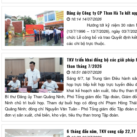
Đảng ủy Công ty CP Than Hà Tu kết nạ
16:14 14/07/2026
Hướng tới kỷ niệm 30 năm Ngày 
(13/7/1996 – 13/7/2026), ngày 03/7/2
chức Lễ công bố và trao Quyết định kế
các chi bộ trực thuộc.
TKV triển khai đồng bộ các giải pháp 
than tháng 7/2026
16:51 08/07/2026
Sáng 6/7, tại Trung tâm Điều hành sả
họp trực tiếp kết hợp trực tuyến điều đ
khai kế hoạch sản xuất, tiêu thụ than
Bí thư Đảng ủy Than Quảng Ninh, Phó Tổng giám đốc Tập đoàn, Giám đốc
Ninh chủ trì buổi họp. Tham dự buổi họp có đồng chí Phạm Hồng Thái
Quảng Ninh; đồng chí Nguyễn Văn Tuân - Phó Tổng giám đốc Tập đoàn 
đơn vị sản xuất, chế biến, kho vận, tiêu thụ than trong Tập đoàn.
6 tháng đầu năm, TKV cung cấp 22,77 t