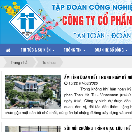
TIN TỨC & SỰ KIỆN
THÔNG TIN
QUAN HỆ CỔ ĐÔNG
Trang nhất
To chuc
ẤM TÌNH ĐOÀN KẾT TRONG NGÀY KỶ N
15:22 01/08/2026
Trong không khí hân hoan kỷ niệ
phần Than Hà Tu - Vinacomin (01/8/19
ngày 01/8, Công ty vinh dự được đón
quan, đơn vị, đối tác đến thăm, tặng
chức gặp mặt cán bộ chủ chốt, cùng ôn lại chặng đường xây dựng và phát 
SÔI NỔI CHƯƠNG TRÌNH GIAO LƯU THỂ