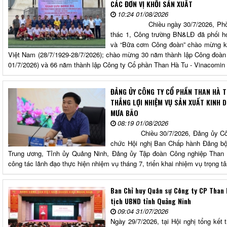
CÁC ĐƠN VỊ KHỐI SẢN XUẤT
10:24 01/08/2026
Chiều ngày 30/7/2026, Phòng Điề
thác 1, Công trường BN&LĐ đã phối hợ
và “Bữa cơm Công đoàn” chào mừng k
Việt Nam (28/7/1929-28/7/2026); chào mừng 30 năm thành lập Công đoàn
01/7/2026) và 66 năm thành lập Công ty Cổ phần Than Hà Tu - Vinacomin 
ĐẢNG ỦY CÔNG TY CỔ PHẦN THAN HÀ T
THẮNG LỢI NHIỆM VỤ SẢN XUẤT KINH 
MƯA BÃO
08:19 01/08/2026
Chiều 30/7/2026, Đảng ủy Công t
chức Hội nghị Ban Chấp hành Đảng bộ 
Trung ương, Tỉnh ủy Quảng Ninh, Đảng ủy Tập đoàn Công nghiệp Than 
công tác lãnh đạo thực hiện nhiệm vụ tháng 7, triển khai nhiệm vụ trọng t
Ban Chỉ huy Quân sự Công ty CP Than 
tịch UBND tỉnh Quảng Ninh
09:04 31/07/2026
Ngày 29/7/2026, tại Hội nghị tổng kết 