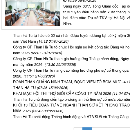
16:29 06/07/2026
Sáng ngày 03/7, Tổng Giám đốc Tập đo
trực tuyến điều hành sản xuất tháng 7
hai điểm cầu: Trụ sở TKV tại Hà Nội v
Ninh.
Than Hà Tu tự hào có 02 cá nhân được tuyên dương tại Lễ kỷ niệm 
sản Việt Nam
(14:12 01/07/2026)
Công ty CP Than Hà Tu tổ chức Hội nghị sơ kết công tác Đảng và ho
năm 2026
(09:07 01/07/2026)
Công ty CP Than Hà Tu tham gia hưởng ứng Tháng hành động, Ngày 
ma túy năm 2026.
(13:30 29/06/2026)
Công ty CP Than Hà Tu nâng cao năng lực ứng phó sự cố thông q
2026.
(11:51 21/06/2026)
ĐOÀN THAN QUẢNG NINH THĂM, ĐỘNG VIÊN TỔ BƠM MỨC -40
THAN HÀ TU
(07:36 15/06/2026)
KHAI MẠC HỘI THI THỢ GIỎI CẤP CÔNG TY NĂM 2026
(11:24 07/
Than Hà Tu chủ động diễn tập phương án thủ tiêu sự cố mưa bão nă
KHỐI 13 TIỂU ĐOÀN TỰ VỆ NGÀNH THAN SƠ KẾT PHONG TRÀO
NĂM 2026
(23:42 08/05/2026)
Than Hà Tu phát động Tháng hành động về AT-VSLĐ và Tháng Công