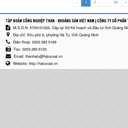
«
1
2
...
26
»
TẬP ĐOÀN CÔNG NGHIỆP THAN - KHOÁNG SẢN VIỆT NAM | CÔNG TY CỔ PHẨN 
M.S.D.N: 5700101323, Cấp tại Sở Kế hoạch và Đầu tư tỉnh Quảng N
Địa chỉ:
Khu phố 6, phường Hà Tu, tỉnh Quảng Ninh
Điện thoại:
0203.383 5169
Fax:
0203.383 6120
Email:
thanhatu@hatucoal.vn
Website:
http://hatucoal.vn