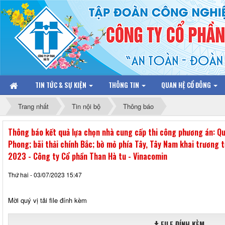
TIN TỨC & SỰ KIỆN
THÔNG TIN
QUAN HỆ CỔ ĐÔNG
Trang nhất
Tin nội bộ
Thông báo
Thông báo kết quả lựa chọn nhà cung cấp thi công phương án: Qu
Phong; bãi thải chính Bắc; bờ mỏ phía Tây, Tây Nam khai trươn
2023 - Công ty Cổ phần Than Hà tu - Vinacomin
Thứ hai - 03/07/2023 15:47
Mời quý vị tải file đính kèm
FILE ĐÍNH KÈM