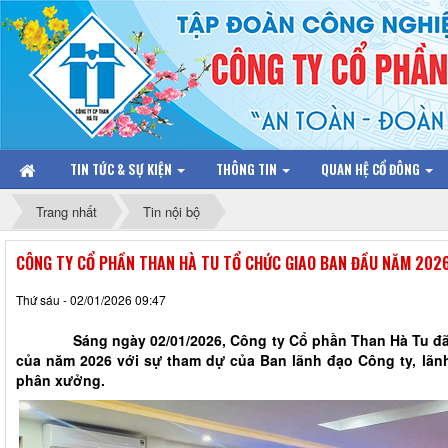
TIN TỨC & SỰ KIỆN
THÔNG TIN
QUAN HỆ CỔ ĐÔNG
Trang nhất
Tin nội bộ
CÔNG TY CỔ PHẦN THAN HÀ TU TỔ CHỨC GIAO BAN ĐẦU NĂM 202
Thứ sáu - 02/01/2026 09:47
Sáng ngày 02/01/2026, Công ty Cổ phần Than Hà Tu đã tổ
của năm 2026 với sự tham dự của Ban lãnh đạo Công ty, lãn
phân xưởng.