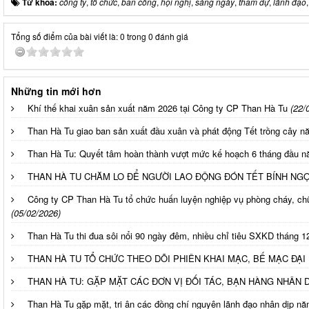
Từ khóa:
công ty
,
tổ chức
,
ban công
,
hội nghị
,
sáng ngày
,
tham dự
,
lãnh đạo
Tổng số điểm của bài viết là: 0 trong 0 đánh giá
Những tin mới hơn
Khí thế khai xuân sản xuất năm 2026 tại Công ty CP Than Hà Tu
(22/
Than Hà Tu giao ban sản xuất đầu xuân và phát động Tết trồng cây 
Than Hà Tu: Quyết tâm hoàn thành vượt mức kế hoạch 6 tháng đầu 
THAN HÀ TU CHĂM LO ĐỂ NGƯỜI LAO ĐỘNG ĐÓN TẾT BÍNH NGỌ
Công ty CP Than Hà Tu tổ chức huấn luyện nghiệp vụ phòng cháy, c
(05/02/2026)
Than Hà Tu thi đua sôi nổi 90 ngày đêm, nhiều chỉ tiêu SXKD tháng 
THAN HÀ TU TỔ CHỨC THEO DÕI PHIÊN KHAI MẠC, BẾ MẠC ĐẠI
THAN HÀ TU: GẶP MẶT CÁC ĐƠN VỊ ĐỐI TÁC, BẠN HÀNG NHÂN D
Than Hà Tu gặp mặt, tri ân các đồng chí nguyên lãnh đạo nhân dịp n