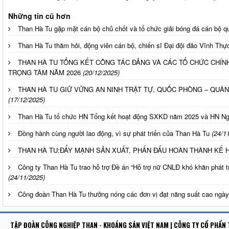
Những tin cũ hơn
Than Hà Tu gặp mặt cán bộ chủ chốt và tổ chức giải bóng đá cán bộ q
Than Hà Tu thăm hỏi, động viên cán bộ, chiến sĩ Đại đội đảo Vĩnh Thự
THAN HÀ TU TỔNG KẾT CÔNG TÁC ĐẢNG VÀ CÁC TỔ CHỨC CHÍNH 
TRỌNG TÂM NĂM 2026
(20/12/2025)
THAN HÀ TU GIỮ VỮNG AN NINH TRẬT TỰ, QUỐC PHÒNG – QUÂ
(17/12/2025)
Than Hà Tu tổ chức HN Tổng kết hoạt động SXKD năm 2025 và HN Ng
Đồng hành cùng người lao động, vì sự phát triển của Than Hà Tu
(24/1
THAN HÀ TU:ĐẨY MẠNH SẢN XUẤT, PHẤN ĐẤU HOÀN THÀNH KẾ
Công ty Than Hà Tu trao hỗ trợ Đề án “Hỗ trợ nữ CNLĐ khó khăn phát tri
(24/11/2025)
Công đoàn Than Hà Tu thưởng nóng các đơn vị đạt năng suất cao ngày
TẬP ĐOÀN CÔNG NGHIỆP THAN - KHOÁNG SẢN VIỆT NAM | CÔNG TY CỔ PHẨN 