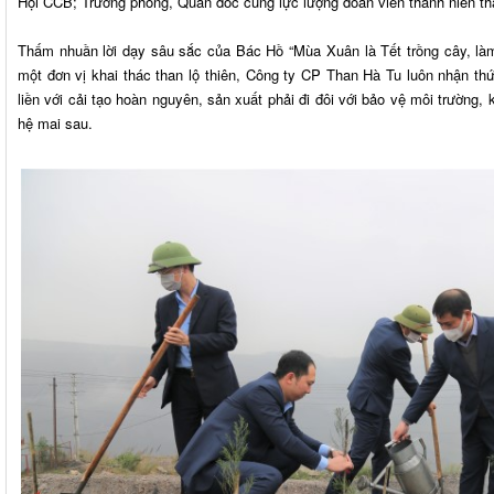
Hội CCB; Trưởng phòng, Quản đốc cùng lực lượng đoàn viên thanh niên th
Thấm nhuần lời dạy sâu sắc của Bác Hồ “Mùa Xuân là Tết trồng cây, là
một đơn vị khai thác than lộ thiên, Công ty CP Than Hà Tu luôn nhận th
liền với cải tạo hoàn nguyên, sản xuất phải đi đôi với bảo vệ môi trường
hệ mai sau.