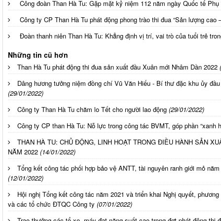
Công đoàn Than Hà Tu: Gặp mặt kỷ niệm 112 năm ngày Quốc tế Phụ 
Công ty CP Than Hà Tu phát động phong trào thi đua “Sản lượng cao 
Đoàn thanh niên Than Hà Tu: Khẳng định vị trí, vai trò của tuổi trẻ tro
Những tin cũ hơn
Than Hà Tu phát động thi đua sản xuất đầu Xuân mới Nhâm Dần 2022
Dâng hương tưởng niệm đồng chí Vũ Văn Hiếu - Bí thư đặc khu ủy đầu
(29/01/2022)
Công ty Than Hà Tu chăm lo Tết cho người lao động
(29/01/2022)
Công ty CP than Hà Tu: Nỗ lực trong công tác BVMT, góp phần “xanh 
THAN HÀ TU: CHỦ ĐỘNG, LINH HOẠT TRONG ĐIỀU HÀNH SẢN XU
NĂM 2022
(14/01/2022)
Tổng kết công tác phối hợp bảo vệ ANTT, tài nguyên ranh giới mỏ n
(12/01/2022)
Hội nghị Tổng kết công tác năm 2021 và triển khai Nghị quyết, phươ
và các tổ chức ĐTQC Công ty
(07/01/2022)
Trao thưởng các tổ xe, máy đạt năng suất cao trong đợt phát động th