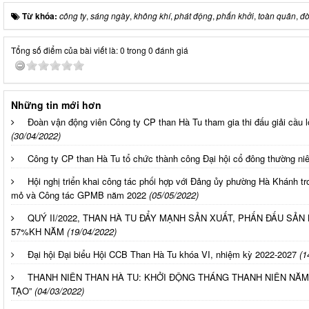
Từ khóa:
công ty
,
sáng ngày
,
không khí
,
phát động
,
phấn khởi
,
toàn quân
,
đờ
Tổng số điểm của bài viết là: 0 trong 0 đánh giá
Những tin mới hơn
Đoàn vận động viên Công ty CP than Hà Tu tham gia thi đấu giải cầu
(30/04/2022)
Công ty CP than Hà Tu tổ chức thành công Đại hội cổ đông thường n
Hội nghị triển khai công tác phối hợp với Đảng ủy phường Hà Khánh tr
mỏ và Công tác GPMB năm 2022
(05/05/2022)
QUÝ II/2022, THAN HÀ TU ĐẨY MẠNH SẢN XUẤT, PHẤN ĐẤU SẢ
57%KH NĂM
(19/04/2022)
Đại hội Đại biểu Hội CCB Than Hà Tu khóa VI, nhiệm kỳ 2022-2027
(1
THANH NIÊN THAN HÀ TU: KHỞI ĐỘNG THÁNG THANH NIÊN NĂM 
TẠO”
(04/03/2022)