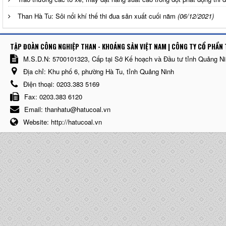
Than Hà Tu: Sôi nổi khí thế thi đua sản xuất cuối năm
(06/12/2021)
TẬP ĐOÀN CÔNG NGHIỆP THAN - KHOÁNG SẢN VIỆT NAM | CÔNG TY CỔ PHẨN 
M.S.D.N: 5700101323, Cấp tại Sở Kế hoạch và Đầu tư tỉnh Quảng N
Địa chỉ:
Khu phố 6, phường Hà Tu, tỉnh Quảng Ninh
Điện thoại:
0203.383 5169
Fax:
0203.383 6120
Email:
thanhatu@hatucoal.vn
Website:
http://hatucoal.vn