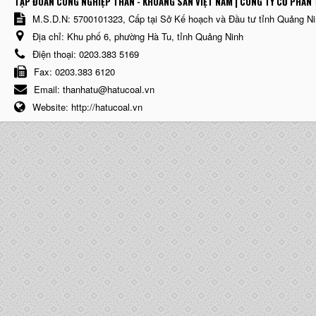
TẬP ĐOÀN CÔNG NGHIỆP THAN - KHOÁNG SẢN VIỆT NAM | CÔNG TY CỔ PHẨN 
M.S.D.N: 5700101323, Cấp tại Sở Kế hoạch và Đầu tư tỉnh Quảng N
Địa chỉ:
Khu phố 6, phường Hà Tu, tỉnh Quảng Ninh
Điện thoại:
0203.383 5169
Fax:
0203.383 6120
Email:
thanhatu@hatucoal.vn
Website:
http://hatucoal.vn