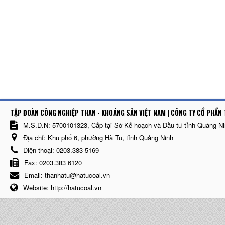
TẬP ĐOÀN CÔNG NGHIỆP THAN - KHOÁNG SẢN VIỆT NAM | CÔNG TY CỔ PHẨN 
M.S.D.N: 5700101323, Cấp tại Sở Kế hoạch và Đầu tư tỉnh Quảng N
Địa chỉ:
Khu phố 6, phường Hà Tu, tỉnh Quảng Ninh
Điện thoại:
0203.383 5169
Fax:
0203.383 6120
Email:
thanhatu@hatucoal.vn
Website:
http://hatucoal.vn