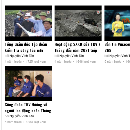
Tổng Giám đốc Tập đoàn
Hoạt động SXKD của TKV 7
Bản tin Vinac
kiểm tra công tác môi
tháng đầu năm 2021 tiếp
268
trường và phòng chống
bởi
Nguyễn Vĩnh Tân
tục duy trì ổn định, đạt kết
bởi
Nguyễn Vĩnh Tân
bởi
Nguyễn Vĩnh 
4 năm trước
1725 lượt xem
4 năm trước
1646 lượt xem
5 năm trước
16
mưa bão khu vực Cẩm Phả
quả tốt
Công đoàn TKV Hướng về
người lao động nhân Tháng
Công nhân năm 2021
bởi
Nguyễn Vĩnh Tân
5 năm trước
1383 lượt xem