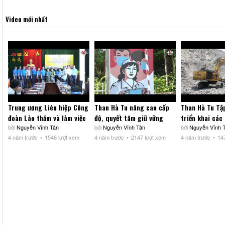
Video mới nhất
Trung ương Liên hiệp Công
Than Hà Tu nâng cao cấp
Than Hà Tu Tậ
đoàn Lào thăm và làm việc
độ, quyết tâm giữ vững
triển khai các
với Công đoàn TKV
bởi
Nguyễn Vĩnh Tân
thành quả phòng, chống
bởi
Nguyễn Vĩnh Tân
trường trọng 
bởi
Nguyễn Vĩnh 
4 năm trước
1548 lượt xem
4 năm trước
2147 lượt xem
4 năm trước
14
dịch