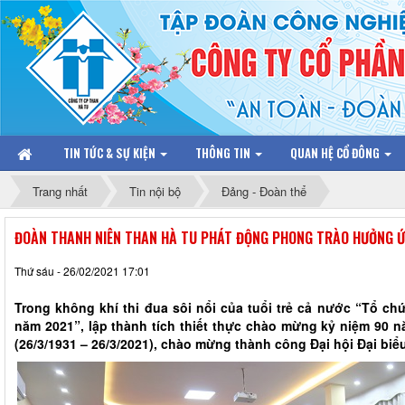
TIN TỨC & SỰ KIỆN
THÔNG TIN
QUAN HỆ CỔ ĐÔNG
Trang nhất
Tin nội bộ
Đảng - Đoàn thể
ĐOÀN THANH NIÊN THAN HÀ TU PHÁT ĐỘNG PHONG TRÀO HƯỞNG 
Thứ sáu - 26/02/2021 17:01
Trong không khí thi đua sôi nổi của tuổi trẻ cả nước “Tổ c
năm 2021”, lập thành tích thiết thực chào mừng kỷ niệm 90
(26/3/1931 – 26/3/2021), chào mừng thành công Đại hội Đại biểu