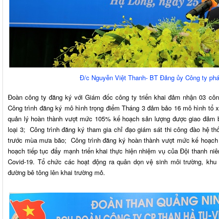
Đ/c Nguyễn Việt Thanh- BT Đảng ủy Công ty phát 
Đoàn công ty đăng ký với Giám đốc công ty triển khai đảm nhận 03 côn
Công trình đăng ký mô hình trọng điểm Tháng 3 đảm bảo 16 mô hình tổ x
quản lý hoàn thành vượt mức 105% kế hoạch sản lượng được giao đảm 
loại 3; Công trình đăng ký tham gia chỉ đạo giám sát thi công đào hệ 
trước mùa mưa bão; Công trình đăng ký hoàn thành vượt mức kế hoạch 
hoạch tiếp tục đẩy mạnh triển khai thực hiện nhiệm vụ của Đội thanh ni
Covid-19. Tổ chức các hoạt động ra quân dọn vệ sinh môi trường, khu
đường bê tông lên khai trường mỏ.