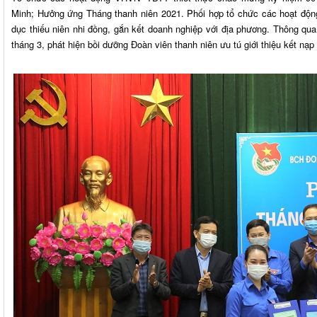
Minh; Hưởng ứng Tháng thanh niên 2021. Phối hợp tổ chức các hoạt độn
dục thiếu niên nhi đồng, gắn kết doanh nghiệp với địa phương. Thông qu
tháng 3, phát hiện bồi dưỡng Đoàn viên thanh niên ưu tú giới thiệu kết nạ