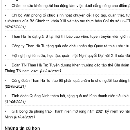
Chăm lo sức khỏe người lao động làm việc dưới nắng nóng cao điểm
(
Chi bộ Văn phòng tổ chức sinh hoạt chuyên đề: Học tập, quán triệt, 
18/5/2021 của Bộ Chính trị khóa XIII về tiếp tục thực hiện Chỉ thị số 05
(07/07/2021)
Than Hà Tu đạt giải B tại Hội thi báo cáo viên, tuyên truyền viên giỏi
Công ty Than Hà Tu tặng quà các cháu nhân dịp Quốc tế thiếu nhi 1/6
Hội nghị nghiên cứu, học tập, quán triệt Nghị quyết Đại hội XIII của Đ
Đoàn TN Than Hà Tu: Tuyên dương khen thưởng các tập thể Chi đoàn 
Tháng TN năm 2021
(23/04/2021)
Công đoàn Than Hà Tu trao 90 phần quà chăm lo cho người lao động
(22/05/2021)
Tỉnh đoàn Quảng Ninh thăm hỏi, tặng quà mô hình thanh niên tiêu bi
(31/05/2021)
Giải bóng đá phong trào Thanh niên mở rộng năm 2021 kỷ niệm 90 n
Minh
(01/04/2021)
Những tin cũ hơn