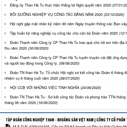
Đảng ủy Than Hà Tu thực hiện thắng lợi Nghị quyết năm 2020
(07/01/2
BỒI DƯỠNG NGHIỆP VỤ CÔNG TÁC ĐẢNG NĂM 2020
(23/10/2020)
Hội nghị gặp mặt nhân kỷ niệm 90 năm Ngày truyền thống các Ban xâ
Tập huấn kỹ năng nghiệp vụ công tác cho cán bộ Đoàn năm 2020
(12/
Đoàn Thanh niên Công ty CP Than Hà Tu trao quà cho trẻ em trên địa 
thu năm 2020
(30/09/2020)
Đoàn Thanh niên Công ty CP Than Hà Tu tuyên truyền cài đặt ứng dụng
và người lao động trong Công ty.
(08/08/2020)
Đoàn TN than Hà Tu: Tổ chức Hội nghị sơ kết công tác Đoàn 6 tháng đ
nhiệm vụ 6 tháng cuối năm 2020
(28/07/2020)
HỘI CCB VỚI NHỮNG VIỆC TÌNH NGHĨA
(24/06/2020)
Đoàn TN Than Hà Tu : Sơ kết công tác Đoàn và phong trào TTN tháng 
tháng 06 năm 2020
(16/06/2020)
TẬP ĐOÀN CÔNG NGHIỆP THAN - KHOÁNG SẢN VIỆT NAM | CÔNG TY CỔ PHẨN 
M.S.D.N: 5700101323, Cấp tại Sở Kế hoạch và Đầu tư tỉnh Quảng N