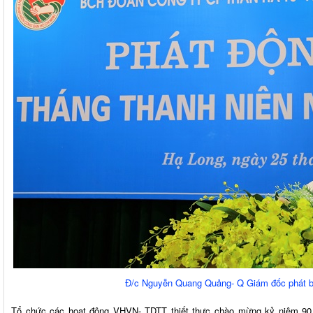
Đ/c Nguyễn Quang Quảng- Q Giám đốc phát biể
Tổ chức các hoạt động VHVN- TDTT thiết thực chào mừng kỷ niệm 9