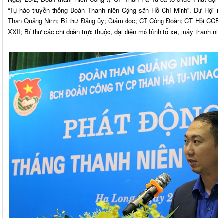
“Tự hào truyền thống Đoàn Thanh niên Cộng sản Hồ Chí Minh”. Dự Hội
Than Quảng Ninh; Bí thư Đảng ủy; Giám đốc; CT Công Đoàn; CT Hội CC
XXII; Bí thư các chi đoàn trực thuộc, đại diện mô hình tổ xe, máy thanh n