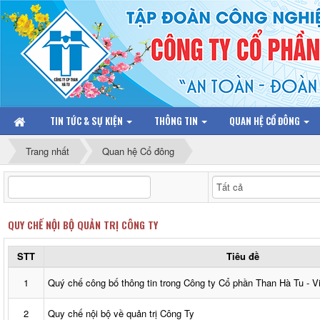
TIN TỨC & SỰ KIỆN
THÔNG TIN
QUAN HỆ CỔ ĐÔNG
Trang nhất
Quan hệ Cổ đông
QUY CHẾ NỘI BỘ QUẢN TRỊ CÔNG TY
STT
Tiêu đề
1
Quý chế công bố thông tin trong Công ty Cổ phần Than Hà Tu - 
2
Quy chế nội bộ về quản trị Công Ty