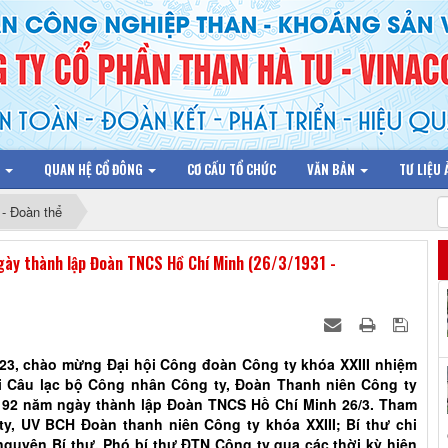
N
QUAN HỆ CỔ ĐÔNG
CƠ CẤU TỔ CHỨC
VĂN BẢN
TƯ LIỆU
- Đoàn thể
ngày thành lập Đoàn TNCS Hồ Chí Minh (26/3/1931 -
3, chào mừng Đại hội Công đoàn Công ty khóa XXIII nhiệm
 tại Câu lạc bộ Công nhân Công ty, Đoàn Thanh niên Công ty
ệm 92 năm ngày thành lập Đoàn TNCS Hồ Chí Minh 26/3. Tham
ông ty, UV BCH Đoàn thanh niên Công ty khóa XXIII; Bí thư chi
́ nguyên Bí thư, Phó bí thư ĐTN Công ty qua các thời kỳ hiện