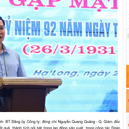
Thanh- BT Đảng ủy Công ty; đồng chí Nguyễn Quang Quảng - Q. Giám đốc
t quả, thành tích nổi bật trong lao động sản xuất, trong công tác Đoàn