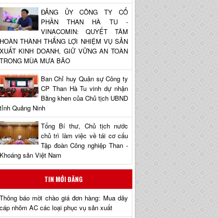
ĐẢNG ỦY CÔNG TY CỔ
PHẦN THAN HÀ TU -
VINACOMIN: QUYẾT TÂM
HOÀN THÀNH THẮNG LỢI NHIỆM VỤ SẢN
XUẤT KINH DOANH, GIỮ VỮNG AN TOÀN
TRONG MÙA MƯA BÃO
Ban Chỉ huy Quân sự Công ty
CP Than Hà Tu vinh dự nhận
Bằng khen của Chủ tịch UBND
tỉnh Quảng Ninh
Tổng Bí thư, Chủ tịch nước
chủ trì làm việc về tái cơ cấu
Tập đoàn Công nghiệp Than -
Khoáng sản Việt Nam
TIN MỚI ĐĂNG
Thông báo mời chào giá đơn hàng: Mua dây
cáp nhôm AC các loại phục vụ sản xuất