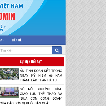
 ẢNH
LIÊN HỆ
SỰ KIỆN NỔI BẬT
ẤM TÌNH ĐOÀN KẾT TRONG
NGÀY KỶ NIỆM 66 NĂM
THÀNH LẬP THAN HÀ TU
SÔI NỔI CHƯƠNG TRÌNH
GIAO LƯU THỂ THAO VÀ
“BỮA CƠM CÔNG ĐOÀN”
CỦA CÁC ĐƠN VỊ KHỐI SẢN XUẤT