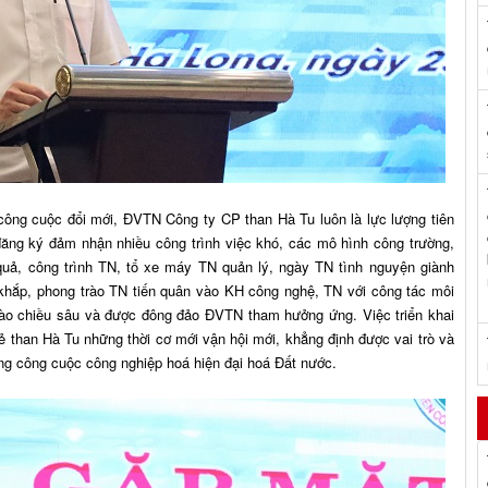
công cuộc đổi mới, ĐVTN Công ty CP than Hà Tu luôn là lực lượng tiên
đăng ký đảm nhận nhiều công trình việc khó, các mô hình công trường,
uả, công trình TN, tổ xe máy TN quản lý, ngày TN tình nguyện giành
 khắp, phong trào TN tiến quân vào KH công nghệ, TN với công tác môi
vào chiều sâu và được đông đảo ĐVTN tham hưởng ứng. Việc triển khai
rẻ than Hà Tu những thời cơ mới vận hội mới, khẳng định được vai trò và
ng công cuộc công nghiệp hoá hiện đại hoá Đất nước.