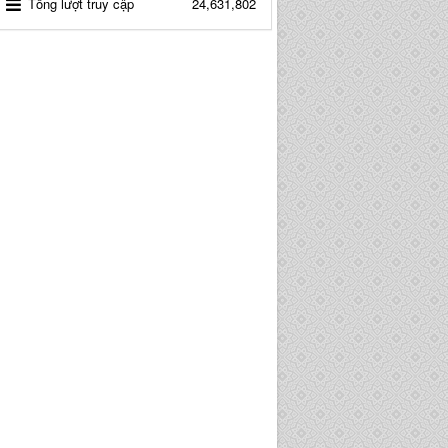
Tổng lượt truy cập
24,631,802