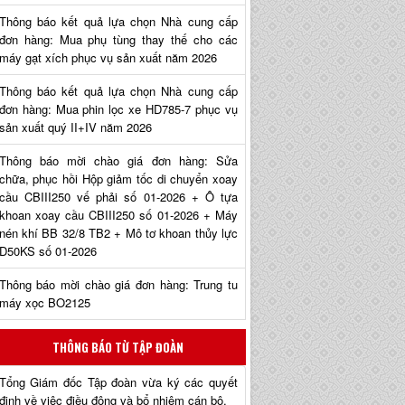
Thông báo kết quả lựa chọn Nhà cung cấp
đơn hàng: Mua phụ tùng thay thế cho các
máy gạt xích phục vụ sản xuất năm 2026
Thông báo kết quả lựa chọn Nhà cung cấp
đơn hàng: Mua phin lọc xe HD785-7 phục vụ
sản xuất quý II+IV năm 2026
Thông báo mời chào giá đơn hàng: Sửa
chữa, phục hồi Hộp giảm tốc di chuyển xoay
cầu CBIII250 vế phải số 01-2026 + Ô tựa
khoan xoay cầu CBIII250 số 01-2026 + Máy
nén khí BB 32/8 TB2 + Mô tơ khoan thủy lực
D50KS số 01-2026
Thông báo mời chào giá đơn hàng: Trung tu
máy xọc BO2125
THÔNG BÁO TỪ TẬP ĐOÀN
Tổng Giám đốc Tập đoàn vừa ký các quyết
định về việc điều động và bổ nhiệm cán bộ.