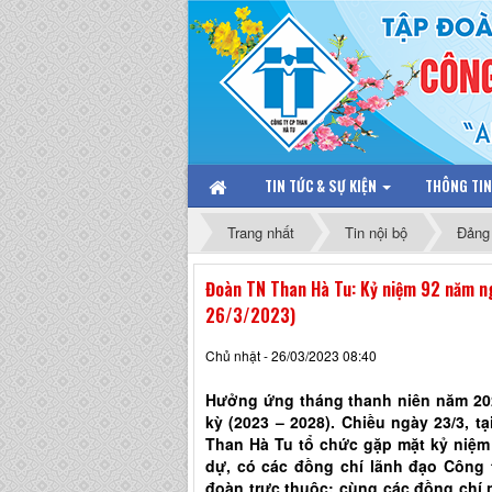
TIN TỨC & SỰ KIỆN
THÔNG TI
Trang nhất
Tin nội bộ
Đảng 
Đoàn TN Than Hà Tu: Kỷ niệm 92 năm 
26/3/2023)
Chủ nhật - 26/03/2023 08:40
Hưởng ứng tháng thanh niên năm 202
kỳ (2023 – 2028). Chiều ngày 23/3,
Than Hà Tu tổ chức gặp mặt kỷ ni
dự, có các đồng chí lãnh đạo C
đoàn trực thuộc; cùng các đồng chi