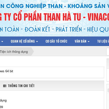
N
QUAN HỆ CỔ ĐÔNG
CƠ CẤU TỔ CHỨC
VĂN BẢN
TƯ LIỆU
Tiện ích thông dụng
ws 64 bit
THÔNG TIN CHI TIẾT
 dụng
39