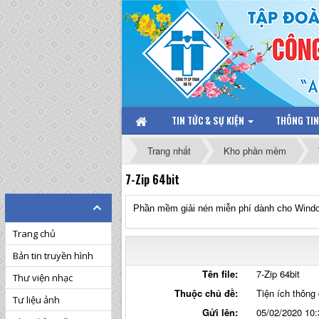
TIN TỨC & SỰ KIỆN
THÔNG TI
Trang nhất
Kho phần mềm
7-Zip 64bit
Phần mềm giải nén miễn phí dành cho Windo
Trang chủ
Bản tin truyền hình
Tên file:
7-Zip 64bit
Thư viện nhạc
Thuộc chủ đề:
Tiện ích thông
Tư liệu ảnh
Gửi lên:
05/02/2020 10: