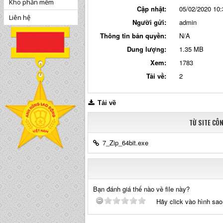
Kho phần mềm
Cập nhật:
05/02/2020 10:
Liên hệ
Người gửi:
admin
Thông tin bản quyền:
N/A
Dung lượng:
1.35 MB
Xem:
1783
Tải về:
2
Tải về
TỪ SITE CÔ
7_Zip_64bit.exe
Bạn đánh giá thế nào về file này?
Hãy click vào hình sao