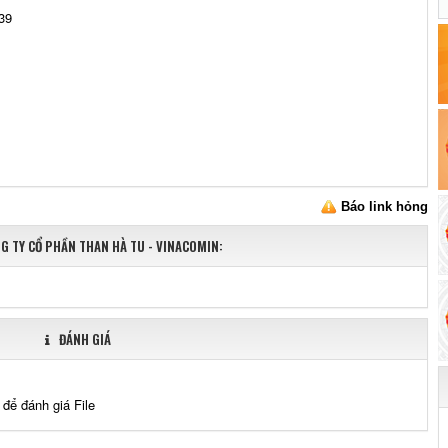
39
Báo link hỏng
NG TY CỔ PHẦN THAN HÀ TU - VINACOMIN:
ĐÁNH GIÁ
 để đánh giá File