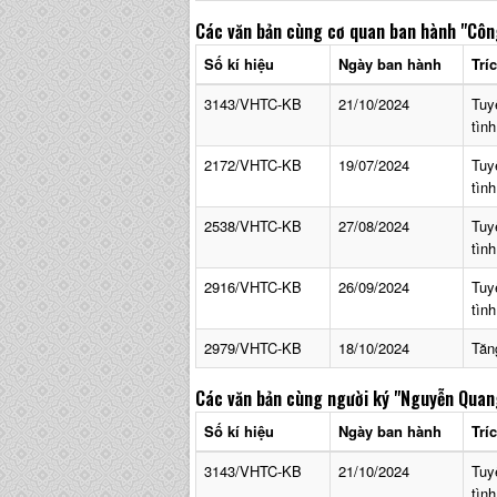
Các văn bản cùng cơ quan ban hành
"Côn
Số kí hiệu
Ngày ban hành
Trí
3143/VHTC-KB
21/10/2024
Tuy
tìn
2172/VHTC-KB
19/07/2024
Tuy
tìn
2538/VHTC-KB
27/08/2024
Tuy
tìn
2916/VHTC-KB
26/09/2024
Tuy
tìn
2979/VHTC-KB
18/10/2024
Tăn
Các văn bản cùng người ký
"Nguyễn Quan
Số kí hiệu
Ngày ban hành
Trí
3143/VHTC-KB
21/10/2024
Tuy
tìn