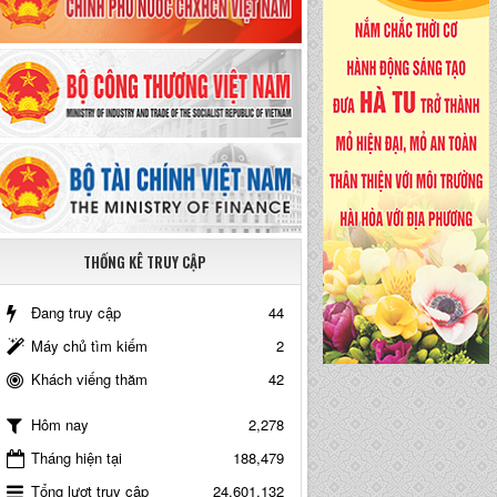
THỐNG KÊ TRUY CẬP
Đang truy cập
44
Máy chủ tìm kiếm
2
Khách viếng thăm
42
2,278
Hôm nay
Tháng hiện tại
188,479
Tổng lượt truy cập
24,601,132