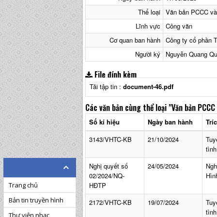
Thể loại
Văn bản PCCC v
Lĩnh vực
Công văn
Cơ quan ban hành
Công ty cổ phần 
Người ký
Nguyễn Quang Q
File đính kèm
Tải tập tin :
document-46.pdf
Các văn bản cùng thể loại
"Văn bản PCCC
Số kí hiệu
Ngày ban hành
Trí
3143/VHTC-KB
21/10/2024
Tuy
tìn
Nghị quyết số
24/05/2024
Ngh
02/2024/NQ-
Hìn
HĐTP
Trang chủ
Bản tin truyền hình
2172/VHTC-KB
19/07/2024
Tuy
tìn
Thư viện nhạc