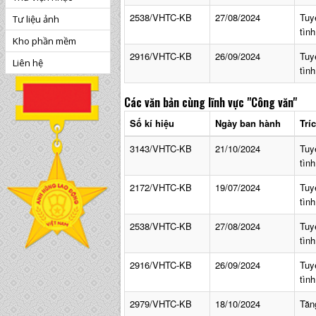
2538/VHTC-KB
27/08/2024
Tuy
Tư liệu ảnh
tìn
Kho phần mềm
2916/VHTC-KB
26/09/2024
Tuy
Liên hệ
tìn
Các văn bản cùng lĩnh vực
"Công văn"
Số kí hiệu
Ngày ban hành
Trí
3143/VHTC-KB
21/10/2024
Tuy
tìn
2172/VHTC-KB
19/07/2024
Tuy
tìn
2538/VHTC-KB
27/08/2024
Tuy
tìn
2916/VHTC-KB
26/09/2024
Tuy
tìn
2979/VHTC-KB
18/10/2024
Tăn