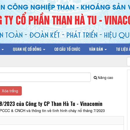
N
QUAN HỆ CỔ ĐÔNG
CƠ CẤU TỔ CHỨC
VĂN BẢN
TƯ LIỆU
Nâng cao
8/2023 của Công ty CP Than Hà Tu - Vinacomin
 PCCC & CNCH và thông tin về tình hình cháy nổ tháng 7/2023