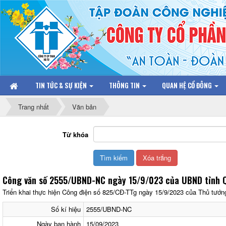
TIN TỨC & SỰ KIỆN
THÔNG TIN
QUAN HỆ CỔ ĐÔNG
Trang nhất
Văn bản
Từ khóa
Công văn số 2555/UBND-NC ngày 15/9/023 của UBND tỉnh 
Triển khai thực hiện Công điện số 825/CĐ-TTg ngày 15/9/2023 của Thủ tướ
Số kí hiệu
2555/UBND-NC
Ngày ban hành
15/09/2023