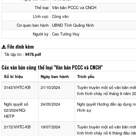
Thể loại
Văn bản PCCC và CNCH
Lĩnh vực
Công văn
Cơ quan ban hành
UBND Tỉnh Quảng Ninh
Người ký
Cao Tường Huy
File đính kèm
Tải tập tin :
9478.pdf
Các văn bản cùng thể loại
"Văn bản PCCC và CNCH"
Số kí hiệu
Ngày ban hành
Trích yếu
3143/VHTC-KB
21/10/2024
Tuyên truyền một số văn bản mớ
tình hình cháy nổ tháng 9 năm 2
Nghị quyết số
24/05/2024
Nghị quyết Hướng dẫn áp dụng mộ
02/2024/NQ-
Hình sự
HĐTP
2172/VHTC-KB
19/07/2024
Tuyên truyền một số văn bản mớ
tình hình cháy nổ 6 tháng đầu n