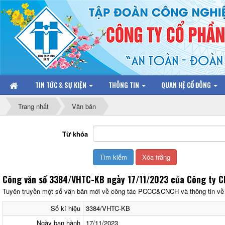
TIN TỨC & SỰ KIỆN
THÔNG TIN
QUAN HỆ CỔ ĐÔNG
Trang nhất
Văn bản
Từ khóa
Công văn số 3384/VHTC-KB ngày 17/11/2023 của Công ty C
Tuyên truyền một số văn bản mới về công tác PCCC&CNCH và thông tin về t
Số kí hiệu
3384/VHTC-KB
Ngày ban hành
17/11/2023