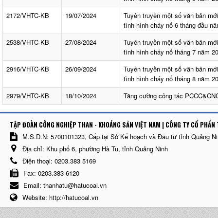
2172/VHTC-KB
19/07/2024
Tuyên truyền một số văn bản mớ
tình hình cháy nổ 6 tháng đầu n
2538/VHTC-KB
27/08/2024
Tuyên truyền một số văn bản mớ
tình hình cháy nổ tháng 7 năm 2
2916/VHTC-KB
26/09/2024
Tuyên truyền một số văn bản mớ
tình hình cháy nổ tháng 8 năm 2
2979/VHTC-KB
18/10/2024
Tăng cường công tác PCCC&CN
TẬP ĐOÀN CÔNG NGHIỆP THAN - KHOÁNG SẢN VIỆT NAM | CÔNG TY CỔ PHẨN 
M.S.D.N: 5700101323, Cấp tại Sở Kế hoạch và Đầu tư tỉnh Quảng N
Địa chỉ:
Khu phố 6, phường Hà Tu, tỉnh Quảng Ninh
Điện thoại:
0203.383 5169
Fax:
0203.383 6120
Email:
thanhatu@hatucoal.vn
Website:
http://hatucoal.vn