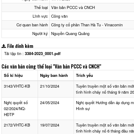
Thể loại
Văn bản PCCC và CNCH
Lĩnh vực
Công văn
Cơ quan ban hành
Công ty cổ phần Than Hà Tu - Vinacomin
Người ký
Nguyễn Quang Quảng
File đính kèm
Tải tập tin :
3384-2023_0001.pdf
Các văn bản cùng thể loại
"Văn bản PCCC và CNCH"
Số kí hiệu
Ngày ban hành
Trích yếu
3143/VHTC-KB
21/10/2024
Tuyên truyền một số văn bản mớ
tình hình cháy nổ tháng 9 năm 2
Nghị quyết số
24/05/2024
Nghị quyết Hướng dẫn áp dụng mộ
02/2024/NQ-
Hình sự
HĐTP
2172/VHTC-KB
19/07/2024
Tuyên truyền một số văn bản mớ
tình hình cháy nổ 6 tháng đầu n