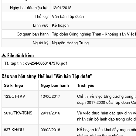
Ngày bắt đầu hiệu lực
12/01/2018
Thể loại
Văn bản Tập đoàn
Lĩnh vực
Kế hoạch
Cơ quan ban hành
Tập đoàn Công nghiệp Than - Khoáng sản Việt
Người ký
Nguyễn Hoàng Trung
File đính kèm
Tải tập tin :
cv-254-0853147576.pdf
Các văn bản cùng thể loại
"Văn bản Tập đoàn"
Số kí hiệu
Ngày ban hành
Trích yếu
123/CT-TKV
13/06/2017
Chỉ thị về việc tăng cường công t
đoạn 2017-2020 của Tập đoàn Cô
5618/TKV-TCNS
29/11/2016
Về việc thực hiện các quy định về
nhân cán bộ lãnh đạo trong các đ
837-KH/DU
09/02/2018
Kế hoạch triển khai đẩy mạnh côn
phòng, chống tham nhũng