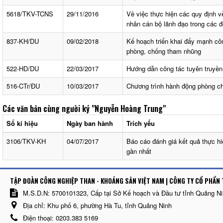
5618/TKV-TCNS
29/11/2016
Về việc thực hiện các quy định về
nhân cán bộ lãnh đạo trong các đ
837-KH/DU
09/02/2018
Kế hoạch triển khai đẩy mạnh côn
phòng, chống tham nhũng
522-HD/DU
22/03/2017
Hướng dẫn công tác tuyên truyền
516-CTr/ĐU
10/03/2017
Chương trình hành động phòng 
Các văn bản cùng người ký
"Nguyễn Hoàng Trung"
Số kí hiệu
Ngày ban hành
Trích yếu
3106/TKV-KH
04/07/2017
Báo cáo đánh giá kết quả thực 
gần nhất
TẬP ĐOÀN CÔNG NGHIỆP THAN - KHOÁNG SẢN VIỆT NAM | CÔNG TY CỔ PHẨN 
M.S.D.N: 5700101323, Cấp tại Sở Kế hoạch và Đầu tư tỉnh Quảng N
Địa chỉ:
Khu phố 6, phường Hà Tu, tỉnh Quảng Ninh
Điện thoại:
0203.383 5169