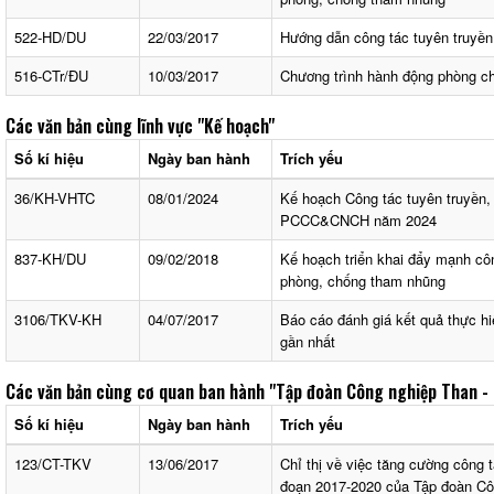
522-HD/DU
22/03/2017
Hướng dẫn công tác tuyên truyền
516-CTr/ĐU
10/03/2017
Chương trình hành động phòng 
Các văn bản cùng lĩnh vực
"Kế hoạch"
Số kí hiệu
Ngày ban hành
Trích yếu
36/KH-VHTC
08/01/2024
Kế hoạch Công tác tuyên truyền, 
PCCC&CNCH năm 2024
837-KH/DU
09/02/2018
Kế hoạch triển khai đẩy mạnh côn
phòng, chống tham nhũng
3106/TKV-KH
04/07/2017
Báo cáo đánh giá kết quả thực 
gần nhất
Các văn bản cùng cơ quan ban hành
"Tập đoàn Công nghiệp Than -
Số kí hiệu
Ngày ban hành
Trích yếu
123/CT-TKV
13/06/2017
Chỉ thị về việc tăng cường công t
đoạn 2017-2020 của Tập đoàn Cô