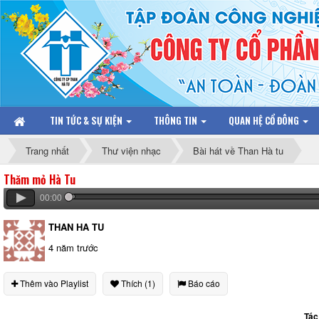
TIN TỨC & SỰ KIỆN
THÔNG TIN
QUAN HỆ CỔ ĐÔNG
Trang nhất
Thư viện nhạc
Bài hát về Than Hà tu
Thăm mỏ Hà Tu
00:00
THAN HA TU
4 năm trước
Thêm vào Playlist
Thích (1)
Báo cáo
Tác