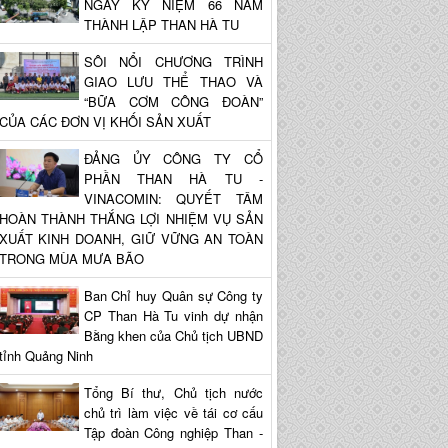
NGÀY KỶ NIỆM 66 NĂM
THÀNH LẬP THAN HÀ TU
SÔI NỔI CHƯƠNG TRÌNH
GIAO LƯU THỂ THAO VÀ
“BỮA CƠM CÔNG ĐOÀN”
CỦA CÁC ĐƠN VỊ KHỐI SẢN XUẤT
ĐẢNG ỦY CÔNG TY CỔ
PHẦN THAN HÀ TU -
VINACOMIN: QUYẾT TÂM
HOÀN THÀNH THẮNG LỢI NHIỆM VỤ SẢN
XUẤT KINH DOANH, GIỮ VỮNG AN TOÀN
TRONG MÙA MƯA BÃO
Ban Chỉ huy Quân sự Công ty
CP Than Hà Tu vinh dự nhận
Bằng khen của Chủ tịch UBND
tỉnh Quảng Ninh
Tổng Bí thư, Chủ tịch nước
chủ trì làm việc về tái cơ cấu
Tập đoàn Công nghiệp Than -