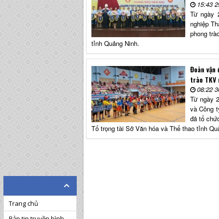
15:43 2
Từ ngày 2
nghiệp Th
phong trà
tỉnh Quảng Ninh.
Đoàn vận 
trào TKV
08:22 3
Từ ngày 2
và Công t
đã tổ chứ
Tổ trọng tài Sở Văn hóa và Thể thao tỉnh Qu
Trang chủ
Bản tin truyền hình