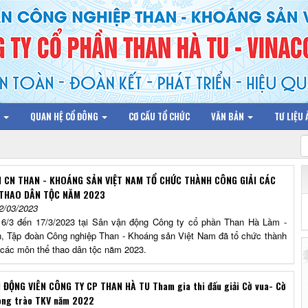
N
QUAN HỆ CỔ ĐÔNG
CƠ CẤU TỔ CHỨC
VĂN BẢN
TƯ LIỆU
 CN THAN - KHOÁNG SẢN VIỆT NAM TỔ CHỨC THÀNH CÔNG GIẢI CÁC
THAO DÂN TỘC NĂM 2023
2/03/2023
6/3 đến 17/3/2023 tại Sân vận động Công ty cổ phần Than Hà Lầm -
, Tập đoàn Công nghiệp Than - Khoáng sản Việt Nam đã tổ chức thành
 các môn thể thao dân tộc năm 2023.
ĐỘNG VIÊN CÔNG TY CP THAN HÀ TU Tham gia thi đấu giải Cờ vua- Cờ
ong trào TKV năm 2022