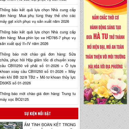
Thông báo kết quả lựa chọn Nhà cung cấp
đơn hàng: Mua phụ tùng thay thế cho các
máy gạt xích phục vụ sản xuất năm 2026
Thông báo kết quả lựa chọn Nhà cung cấp
đơn hàng: Mua phin lọc xe HD785-7 phục vụ
sản xuất quý II+IV năm 2026
Thông báo mời chào giá đơn hàng: Sửa
chữa, phục hồi Hộp giảm tốc di chuyển xoay
cầu CBIII250 vế phải số 01-2026 + Ô tựa
khoan xoay cầu CBIII250 số 01-2026 + Máy
nén khí BB 32/8 TB2 + Mô tơ khoan thủy lực
D50KS số 01-2026
Thông báo mời chào giá đơn hàng: Trung tu
máy xọc BO2125
SỰ KIỆN NỔI BẬT
ẤM TÌNH ĐOÀN KẾT TRONG