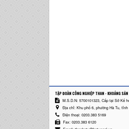
TẬP ĐOÀN CÔNG NGHIỆP THAN - KHOÁNG SẢN 
M.S.D.N: 5700101323, Cấp tại Sở Kế h
Địa chỉ:
Khu phố 6, phường Hà Tu, tỉnh
Điện thoại:
0203.383 5169
Fax:
0203.383 6120