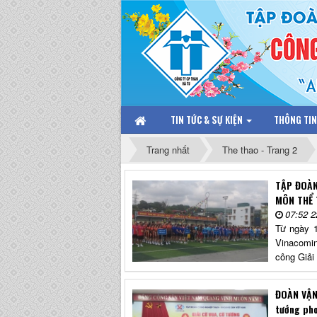
TIN TỨC & SỰ KIỆN
THÔNG TI
Trang nhất
The thao - Trang 2
TẬP ĐOÀN
MÔN THỂ 
07:52 2
Từ ngày 1
Vinacomin
công Giải
ĐOÀN VẬN 
tướng ph