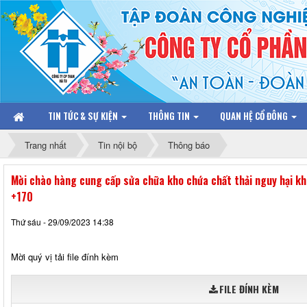
TIN TỨC & SỰ KIỆN
THÔNG TIN
QUAN HỆ CỔ ĐÔNG
Trang nhất
Tin nội bộ
Thông báo
Mời chào hàng cung cấp sửa chữa kho chứa chất thải nguy hại k
+170
Thứ sáu - 29/09/2023 14:38
Mời quý vị tải file đính kèm
FILE ĐÍNH KÈM