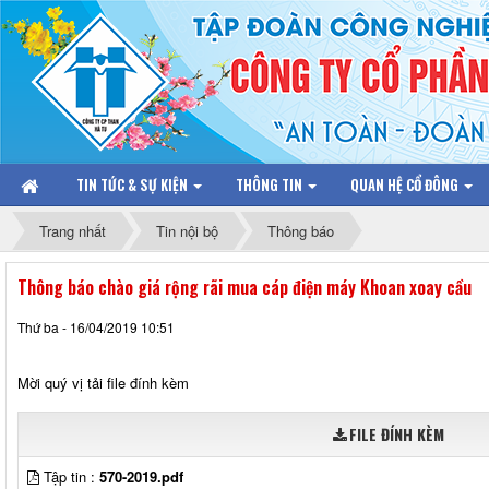
TIN TỨC & SỰ KIỆN
THÔNG TIN
QUAN HỆ CỔ ĐÔNG
Trang nhất
Tin nội bộ
Thông báo
Thông báo chào giá rộng rãi mua cáp điện máy Khoan xoay cầu
Thứ ba - 16/04/2019 10:51
Mời quý vị tải file đính kèm
FILE ĐÍNH KÈM
Tập tin :
570-2019.pdf