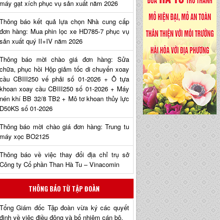
máy gạt xích phục vụ sản xuất năm 2026
Thông báo kết quả lựa chọn Nhà cung cấp
đơn hàng: Mua phin lọc xe HD785-7 phục vụ
sản xuất quý II+IV năm 2026
Thông báo mời chào giá đơn hàng: Sửa
chữa, phục hồi Hộp giảm tốc di chuyển xoay
cầu CBIII250 vế phải số 01-2026 + Ô tựa
khoan xoay cầu CBIII250 số 01-2026 + Máy
nén khí BB 32/8 TB2 + Mô tơ khoan thủy lực
D50KS số 01-2026
Thông báo mời chào giá đơn hàng: Trung tu
máy xọc BO2125
Thông báo về việc thay đổi địa chỉ trụ sở
Công ty Cổ phần Than Hà Tu – Vinacomin
THÔNG BÁO TỪ TẬP ĐOÀN
Tổng Giám đốc Tập đoàn vừa ký các quyết
định về việc điều động và bổ nhiệm cán bộ.