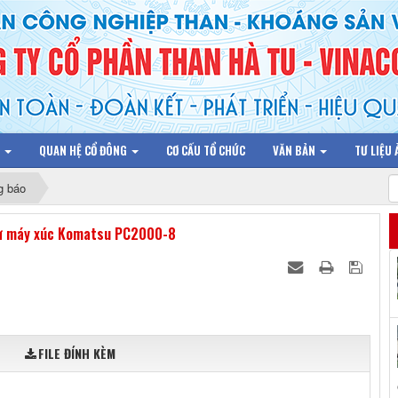
N
QUAN HỆ CỔ ĐÔNG
CƠ CẤU TỔ CHỨC
VĂN BẢN
TƯ LIỆU
g báo
 tư máy xúc Komatsu PC2000-8
FILE ĐÍNH KÈM