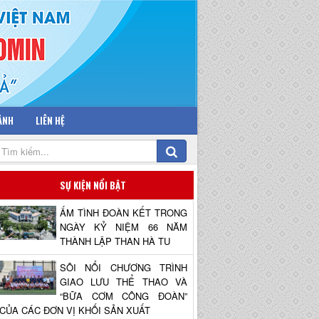
 ẢNH
LIÊN HỆ
SỰ KIỆN NỔI BẬT
ẤM TÌNH ĐOÀN KẾT TRONG
NGÀY KỶ NIỆM 66 NĂM
THÀNH LẬP THAN HÀ TU
SÔI NỔI CHƯƠNG TRÌNH
GIAO LƯU THỂ THAO VÀ
“BỮA CƠM CÔNG ĐOÀN”
CỦA CÁC ĐƠN VỊ KHỐI SẢN XUẤT