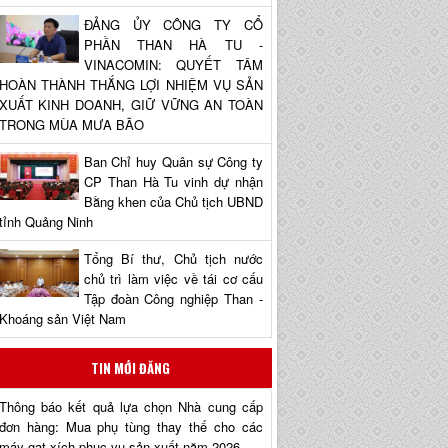
ĐẢNG ỦY CÔNG TY CỔ
PHẦN THAN HÀ TU -
VINACOMIN: QUYẾT TÂM
HOÀN THÀNH THẮNG LỢI NHIỆM VỤ SẢN
XUẤT KINH DOANH, GIỮ VỮNG AN TOÀN
TRONG MÙA MƯA BÃO
Ban Chỉ huy Quân sự Công ty
CP Than Hà Tu vinh dự nhận
Bằng khen của Chủ tịch UBND
tỉnh Quảng Ninh
Tổng Bí thư, Chủ tịch nước
chủ trì làm việc về tái cơ cấu
Tập đoàn Công nghiệp Than -
Khoáng sản Việt Nam
TIN MỚI ĐĂNG
Thông báo kết quả lựa chọn Nhà cung cấp
đơn hàng: Mua phụ tùng thay thế cho các
máy gạt xích phục vụ sản xuất năm 2026