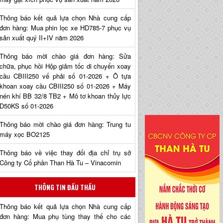
Thông báo kết quả lựa chọn Nhà cung cấp
đơn hàng: Mua phin lọc xe HD785-7 phục vụ
sản xuất quý II+IV năm 2026
Thông báo mời chào giá đơn hàng: Sửa
chữa, phục hồi Hộp giảm tốc di chuyển xoay
cầu CBIII250 vế phải số 01-2026 + Ô tựa
khoan xoay cầu CBIII250 số 01-2026 + Máy
nén khí BB 32/8 TB2 + Mô tơ khoan thủy lực
D50KS số 01-2026
Thông báo mời chào giá đơn hàng: Trung tu
máy xọc BO2125
Thông báo về việc thay đổi địa chỉ trụ sở
Công ty Cổ phần Than Hà Tu – Vinacomin
THÔNG TIN ĐẤU THẦU
Thông báo kết quả lựa chọn Nhà cung cấp
đơn hàng: Mua phụ tùng thay thế cho các