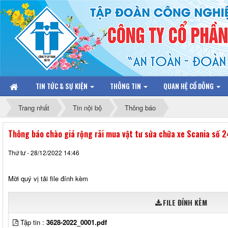
TIN TỨC & SỰ KIỆN
THÔNG TIN
QUAN HỆ CỔ ĐÔNG
Trang nhất
Tin nội bộ
Thông báo
Thông báo chào giá rộng rãi mua vật tư sửa chữa xe Scania số 
Thứ tư - 28/12/2022 14:46
Mời quý vị tải file đính kèm
FILE ĐÍNH KÈM
Tập tin :
3628-2022_0001.pdf