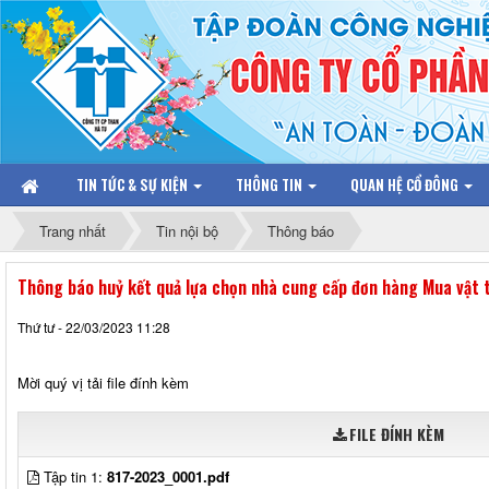
TIN TỨC & SỰ KIỆN
THÔNG TIN
QUAN HỆ CỔ ĐÔNG
Trang nhất
Tin nội bộ
Thông báo
Thông báo huỷ kết quả lựa chọn nhà cung cấp đơn hàng Mua vật
Thứ tư - 22/03/2023 11:28
Mời quý vị tải file đính kèm
FILE ĐÍNH KÈM
Tập tin 1:
817-2023_0001.pdf