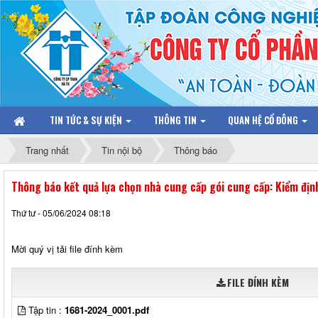
TIN TỨC & SỰ KIỆN
THÔNG TIN
QUAN HỆ CỔ ĐÔNG
Trang nhất
Tin nội bộ
Thông báo
Thông báo kết quả lựa chọn nhà cung cấp gói cung cấp: Kiểm địn
Thứ tư - 05/06/2024 08:18
Mời quý vị tải file đính kèm
FILE ĐÍNH KÈM
Tập tin :
1681-2024_0001.pdf