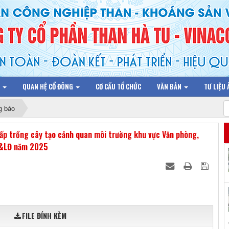
N
QUAN HỆ CỔ ĐÔNG
CƠ CẤU TỔ CHỨC
VĂN BẢN
TƯ LIỆU
g báo
ấp trồng cây tạo cảnh quan môi trường khu vực Văn phòng,
N&LĐ năm 2025
FILE ĐÍNH KÈM