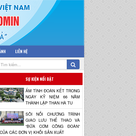
 ẢNH
LIÊN HỆ
SỰ KIỆN NỔI BẬT
ẤM TÌNH ĐOÀN KẾT TRONG
NGÀY KỶ NIỆM 66 NĂM
THÀNH LẬP THAN HÀ TU
SÔI NỔI CHƯƠNG TRÌNH
GIAO LƯU THỂ THAO VÀ
“BỮA CƠM CÔNG ĐOÀN”
CỦA CÁC ĐƠN VỊ KHỐI SẢN XUẤT