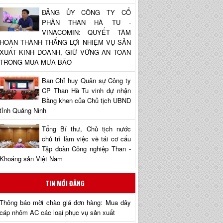
ĐẢNG ỦY CÔNG TY CỔ
PHẦN THAN HÀ TU -
VINACOMIN: QUYẾT TÂM
HOÀN THÀNH THẮNG LỢI NHIỆM VỤ SẢN
XUẤT KINH DOANH, GIỮ VỮNG AN TOÀN
TRONG MÙA MƯA BÃO
Ban Chỉ huy Quân sự Công ty
CP Than Hà Tu vinh dự nhận
Bằng khen của Chủ tịch UBND
tỉnh Quảng Ninh
Tổng Bí thư, Chủ tịch nước
chủ trì làm việc về tái cơ cấu
Tập đoàn Công nghiệp Than -
Khoáng sản Việt Nam
TIN MỚI ĐĂNG
Thông báo mời chào giá đơn hàng: Mua dây
cáp nhôm AC các loại phục vụ sản xuất