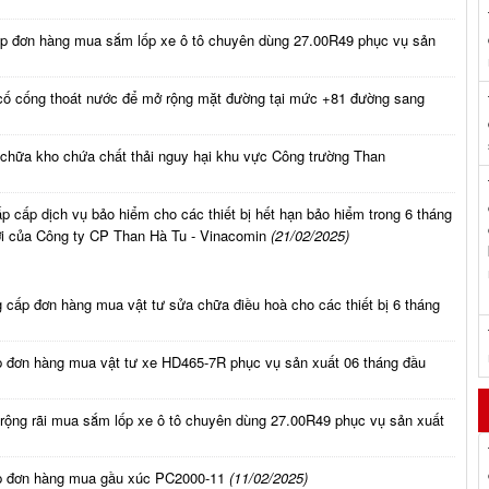
ấp đơn hàng mua sắm lốp xe ô tô chuyên dùng 27.00R49 phục vụ sản
 cố cống thoát nước để mở rộng mặt đường tại mức +81 đường sang
 chữa kho chứa chất thải nguy hại khu vực Công trường Than
 cấp dịch vụ bảo hiểm cho các thiết bị hết hạn bảo hiểm trong 6 tháng
ới của Công ty CP Than Hà Tu - Vinacomin
(21/02/2025)
 cấp đơn hàng mua vật tư sửa chữa điều hoà cho các thiết bị 6 tháng
p đơn hàng mua vật tư xe HD465-7R phục vụ sản xuất 06 tháng đầu
á rộng rãi mua sắm lốp xe ô tô chuyên dùng 27.00R49 phục vụ sản xuất
ấp đơn hàng mua gầu xúc PC2000-11
(11/02/2025)