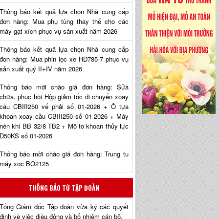
Thông báo kết quả lựa chọn Nhà cung cấp
đơn hàng: Mua phụ tùng thay thế cho các
máy gạt xích phục vụ sản xuất năm 2026
Thông báo kết quả lựa chọn Nhà cung cấp
đơn hàng: Mua phin lọc xe HD785-7 phục vụ
sản xuất quý II+IV năm 2026
Thông báo mời chào giá đơn hàng: Sửa
chữa, phục hồi Hộp giảm tốc di chuyển xoay
cầu CBIII250 vế phải số 01-2026 + Ô tựa
khoan xoay cầu CBIII250 số 01-2026 + Máy
nén khí BB 32/8 TB2 + Mô tơ khoan thủy lực
D50KS số 01-2026
Thông báo mời chào giá đơn hàng: Trung tu
máy xọc BO2125
THÔNG BÁO TỪ TẬP ĐOÀN
Tổng Giám đốc Tập đoàn vừa ký các quyết
định về việc điều động và bổ nhiệm cán bộ.