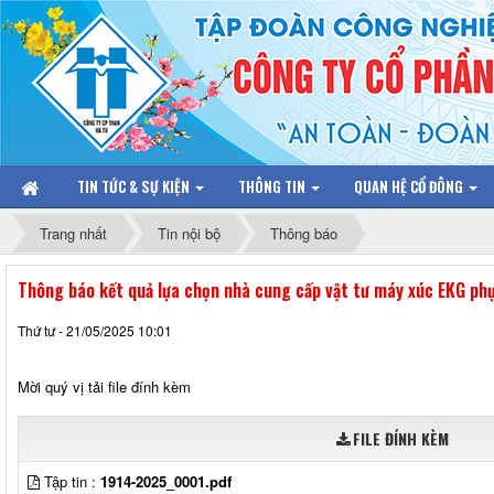
TIN TỨC & SỰ KIỆN
THÔNG TIN
QUAN HỆ CỔ ĐÔNG
Trang nhất
Tin nội bộ
Thông báo
Thông báo kết quả lựa chọn nhà cung cấp vật tư máy xúc EKG phụ
Thứ tư - 21/05/2025 10:01
Mời quý vị tải file đính kèm
FILE ĐÍNH KÈM
Tập tin :
1914-2025_0001.pdf