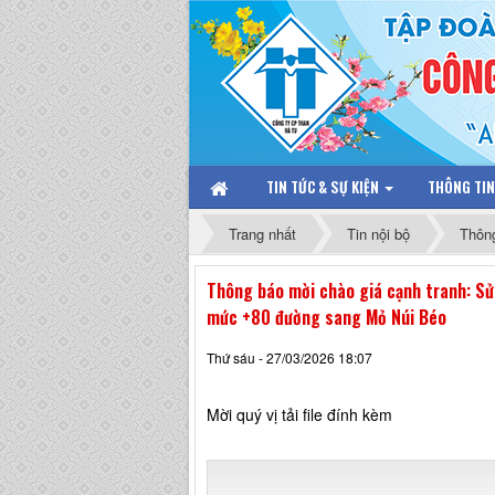
TIN TỨC & SỰ KIỆN
THÔNG TI
Trang nhất
Tin nội bộ
Thôn
Thông báo mời chào giá cạnh tranh: S
mức +80 đường sang Mỏ Núi Béo
Thứ sáu - 27/03/2026 18:07
Mời quý vị tải file đính kèm