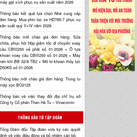
máy gạt xích phục vụ sản xuất năm 2026
Thông báo kết quả lựa chọn Nhà cung cấp
đơn hàng: Mua phin lọc xe HD785-7 phục vụ
sản xuất quý II+IV năm 2026
Thông báo mời chào giá đơn hàng: Sửa
chữa, phục hồi Hộp giảm tốc di chuyển xoay
cầu CBIII250 vế phải số 01-2026 + Ô tựa
khoan xoay cầu CBIII250 số 01-2026 + Máy
nén khí BB 32/8 TB2 + Mô tơ khoan thủy lực
D50KS số 01-2026
Thông báo mời chào giá đơn hàng: Trung tu
máy xọc BO2125
Thông báo về việc thay đổi địa chỉ trụ sở
Công ty Cổ phần Than Hà Tu – Vinacomin
THÔNG BÁO TỪ TẬP ĐOÀN
Tổng Giám đốc Tập đoàn vừa ký các quyết
định về việc điều động và bổ nhiệm cán bộ.