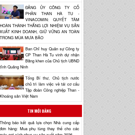
ĐẢNG ỦY CÔNG TY CỔ
PHẦN THAN HÀ TU -
VINACOMIN: QUYẾT TÂM
HOÀN THÀNH THẮNG LỢI NHIỆM VỤ SẢN
XUẤT KINH DOANH, GIỮ VỮNG AN TOÀN
TRONG MÙA MƯA BÃO
Ban Chỉ huy Quân sự Công ty
CP Than Hà Tu vinh dự nhận
Bằng khen của Chủ tịch UBND
tỉnh Quảng Ninh
Tổng Bí thư, Chủ tịch nước
chủ trì làm việc về tái cơ cấu
Tập đoàn Công nghiệp Than -
Khoáng sản Việt Nam
TIN MỚI ĐĂNG
Thông báo kết quả lựa chọn Nhà cung cấp
đơn hàng: Mua phụ tùng thay thế cho các
máy gạt xích phục vụ sản xuất năm 2026