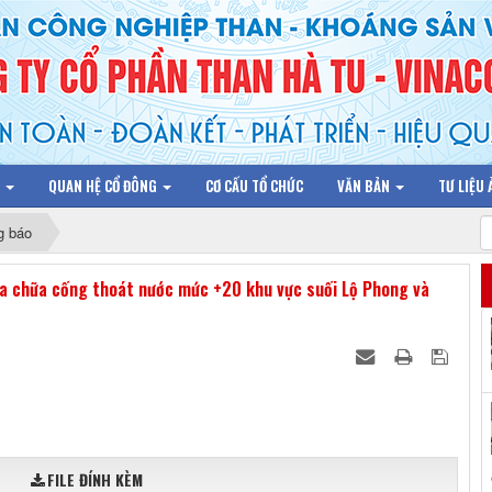
N
QUAN HỆ CỔ ĐÔNG
CƠ CẤU TỔ CHỨC
VĂN BẢN
TƯ LIỆU
g báo
ửa chữa cống thoát nước mức +20 khu vực suối Lộ Phong và
FILE ĐÍNH KÈM