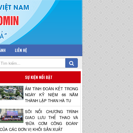
 ẢNH
LIÊN HỆ
SỰ KIỆN NỔI BẬT
ẤM TÌNH ĐOÀN KẾT TRONG
NGÀY KỶ NIỆM 66 NĂM
THÀNH LẬP THAN HÀ TU
SÔI NỔI CHƯƠNG TRÌNH
GIAO LƯU THỂ THAO VÀ
“BỮA CƠM CÔNG ĐOÀN”
CỦA CÁC ĐƠN VỊ KHỐI SẢN XUẤT