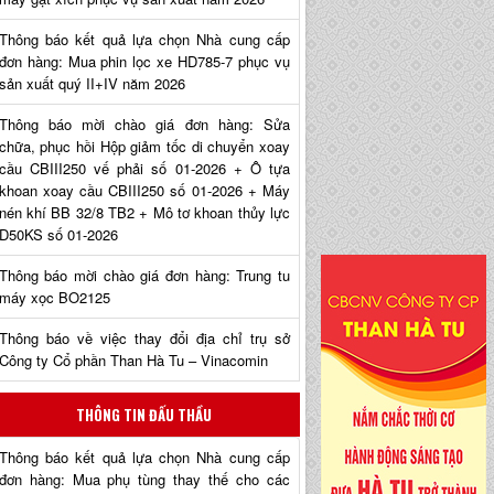
Thông báo kết quả lựa chọn Nhà cung cấp
đơn hàng: Mua phin lọc xe HD785-7 phục vụ
sản xuất quý II+IV năm 2026
Thông báo mời chào giá đơn hàng: Sửa
chữa, phục hồi Hộp giảm tốc di chuyển xoay
cầu CBIII250 vế phải số 01-2026 + Ô tựa
khoan xoay cầu CBIII250 số 01-2026 + Máy
nén khí BB 32/8 TB2 + Mô tơ khoan thủy lực
D50KS số 01-2026
Thông báo mời chào giá đơn hàng: Trung tu
máy xọc BO2125
Thông báo về việc thay đổi địa chỉ trụ sở
Công ty Cổ phần Than Hà Tu – Vinacomin
THÔNG TIN ĐẤU THẦU
Thông báo kết quả lựa chọn Nhà cung cấp
đơn hàng: Mua phụ tùng thay thế cho các