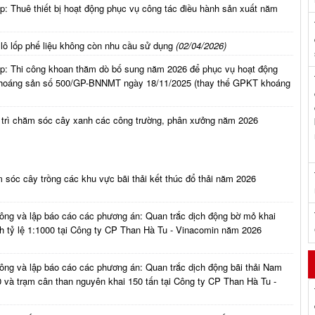
: Thuê thiết bị hoạt động phục vụ công tác điều hành sản xuất năm
 lô lốp phế liệu không còn nhu cầu sử dụng
(02/04/2026)
ấp: Thi công khoan thăm dò bố sung năm 2026 để phục vụ hoạt động
khoáng sản số 500/GP-BNNMT ngày 18/11/2025 (thay thế GPKT khoáng
 trì chăm sóc cây xanh các công trường, phân xưởng năm 2026
 sóc cây trồng các khu vực bãi thải kết thúc đổ thải năm 2026
công và lập báo cáo các phương án: Quan trắc dịch động bờ mỏ khai
h tỷ lệ 1:1000 tại Công ty CP Than Hà Tu - Vinacomin năm 2026
công và lập báo cáo các phương án: Quan trắc dịch động bãi thải Nam
 và trạm cân than nguyên khai 150 tấn tại Công ty CP Than Hà Tu -