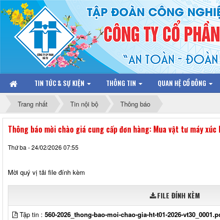
TIN TỨC & SỰ KIỆN
THÔNG TIN
QUAN HỆ CỔ ĐÔNG
Trang nhất
Tin nội bộ
Thông báo
Thông báo mời chào giá cung cấp đơn hàng: Mua vật tư máy xú
Thứ ba - 24/02/2026 07:55
Mời quý vị tải file đính kèm
FILE ĐÍNH KÈM
Tập tin :
560-2026_thong-bao-moi-chao-gia-ht-t01-2026-vt30_0001.p