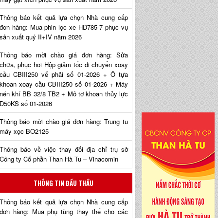
Thông báo kết quả lựa chọn Nhà cung cấp
đơn hàng: Mua phin lọc xe HD785-7 phục vụ
sản xuất quý II+IV năm 2026
Thông báo mời chào giá đơn hàng: Sửa
chữa, phục hồi Hộp giảm tốc di chuyển xoay
cầu CBIII250 vế phải số 01-2026 + Ô tựa
khoan xoay cầu CBIII250 số 01-2026 + Máy
nén khí BB 32/8 TB2 + Mô tơ khoan thủy lực
D50KS số 01-2026
Thông báo mời chào giá đơn hàng: Trung tu
máy xọc BO2125
Thông báo về việc thay đổi địa chỉ trụ sở
Công ty Cổ phần Than Hà Tu – Vinacomin
THÔNG TIN ĐẤU THẦU
Thông báo kết quả lựa chọn Nhà cung cấp
đơn hàng: Mua phụ tùng thay thế cho các