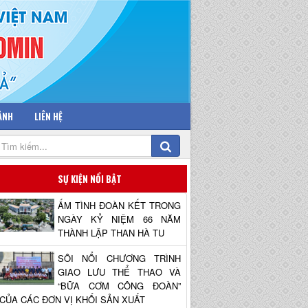
 ẢNH
LIÊN HỆ
SỰ KIỆN NỔI BẬT
ẤM TÌNH ĐOÀN KẾT TRONG
NGÀY KỶ NIỆM 66 NĂM
THÀNH LẬP THAN HÀ TU
SÔI NỔI CHƯƠNG TRÌNH
GIAO LƯU THỂ THAO VÀ
“BỮA CƠM CÔNG ĐOÀN”
CỦA CÁC ĐƠN VỊ KHỐI SẢN XUẤT