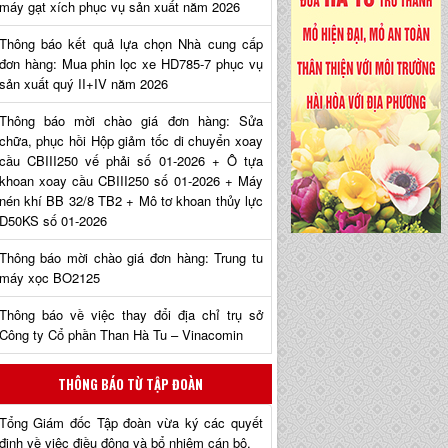
máy gạt xích phục vụ sản xuất năm 2026
Thông báo kết quả lựa chọn Nhà cung cấp
đơn hàng: Mua phin lọc xe HD785-7 phục vụ
sản xuất quý II+IV năm 2026
Thông báo mời chào giá đơn hàng: Sửa
chữa, phục hồi Hộp giảm tốc di chuyển xoay
cầu CBIII250 vế phải số 01-2026 + Ô tựa
khoan xoay cầu CBIII250 số 01-2026 + Máy
nén khí BB 32/8 TB2 + Mô tơ khoan thủy lực
D50KS số 01-2026
Thông báo mời chào giá đơn hàng: Trung tu
máy xọc BO2125
Thông báo về việc thay đổi địa chỉ trụ sở
Công ty Cổ phần Than Hà Tu – Vinacomin
THÔNG BÁO TỪ TẬP ĐOÀN
Tổng Giám đốc Tập đoàn vừa ký các quyết
định về việc điều động và bổ nhiệm cán bộ.