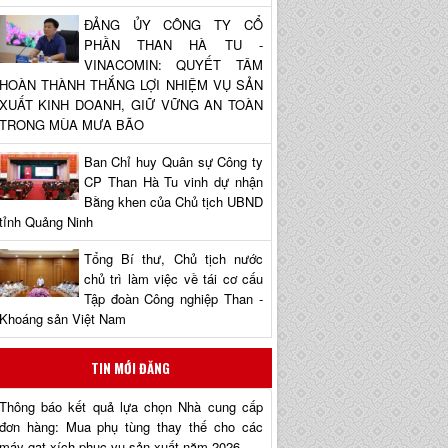
ĐẢNG ỦY CÔNG TY CỔ
PHẦN THAN HÀ TU -
VINACOMIN: QUYẾT TÂM
HOÀN THÀNH THẮNG LỢI NHIỆM VỤ SẢN
XUẤT KINH DOANH, GIỮ VỮNG AN TOÀN
TRONG MÙA MƯA BÃO
Ban Chỉ huy Quân sự Công ty
CP Than Hà Tu vinh dự nhận
Bằng khen của Chủ tịch UBND
tỉnh Quảng Ninh
Tổng Bí thư, Chủ tịch nước
chủ trì làm việc về tái cơ cấu
Tập đoàn Công nghiệp Than -
Khoáng sản Việt Nam
TIN MỚI ĐĂNG
Thông báo kết quả lựa chọn Nhà cung cấp
đơn hàng: Mua phụ tùng thay thế cho các
máy gạt xích phục vụ sản xuất năm 2026