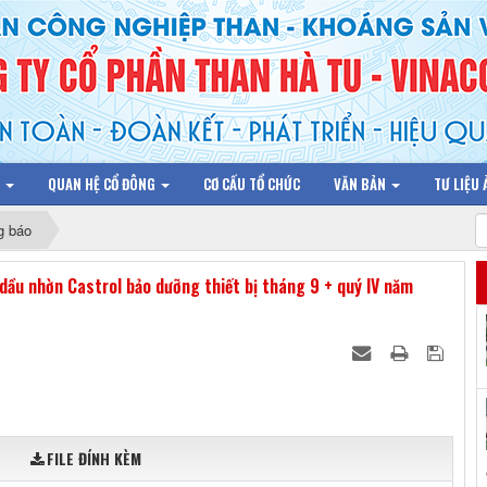
N
QUAN HỆ CỔ ĐÔNG
CƠ CẤU TỔ CHỨC
VĂN BẢN
TƯ LIỆU
g báo
ầu nhờn Castrol bảo dưỡng thiết bị tháng 9 + quý IV năm
FILE ĐÍNH KÈM