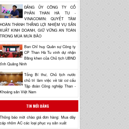
ĐẢNG ỦY CÔNG TY CỔ
PHẦN THAN HÀ TU -
VINACOMIN: QUYẾT TÂM
HOÀN THÀNH THẮNG LỢI NHIỆM VỤ SẢN
XUẤT KINH DOANH, GIỮ VỮNG AN TOÀN
TRONG MÙA MƯA BÃO
Ban Chỉ huy Quân sự Công ty
CP Than Hà Tu vinh dự nhận
Bằng khen của Chủ tịch UBND
tỉnh Quảng Ninh
Tổng Bí thư, Chủ tịch nước
chủ trì làm việc về tái cơ cấu
Tập đoàn Công nghiệp Than -
Khoáng sản Việt Nam
TIN MỚI ĐĂNG
Thông báo mời chào giá đơn hàng: Mua dây
cáp nhôm AC các loại phục vụ sản xuất