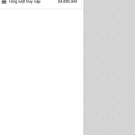
Tổng lượt truy cập
24,630,443