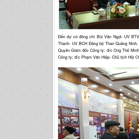
Đến dự có đồng chí Bùi Văn Ngợi- UV BTV
Thanh- UV BCH Đảng bộ Than Quảng Ninh, 
Quyền Giám đốc Công ty; đ/c Ong Thế Minh-
Công ty; đ/c Phạm Văn Hiệp- Chủ tịch Hội C