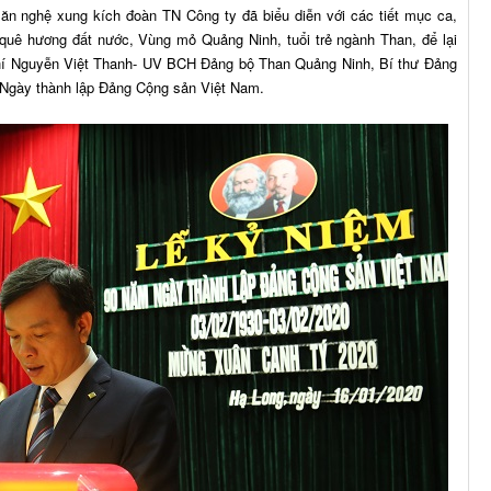
ăn nghệ xung kích đoàn TN Công ty đã biểu diễn với các tiết mục ca,
quê hương đất nước, Vùng mỏ Quảng Ninh, tuổi trẻ ngành Than, để lại
chí Nguyễn Việt Thanh- UV BCH Đảng bộ Than Quảng Ninh, Bí thư Đảng
 Ngày thành lập Đảng Cộng sản Việt Nam.