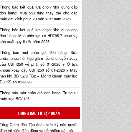
Thông báo kết quả lựa chọn Nhà cung cấp
đơn hàng: Mua phụ tùng thay thế cho các
máy gạt xích phục vụ sản xuất năm 2026
Thông báo kết quả lựa chọn Nhà cung cấp
đơn hàng: Mua phin lọc xe HD785-7 phục vụ
sản xuất quý II+IV năm 2026
Thông báo mời chào giá đơn hàng: Sửa
chữa, phục hồi Hộp giảm tốc di chuyển xoay
cầu CBIII250 vế phải số 01-2026 + Ô tựa
khoan xoay cầu CBIII250 số 01-2026 + Máy
nén khí BB 32/8 TB2 + Mô tơ khoan thủy lực
D50KS số 01-2026
Thông báo mời chào giá đơn hàng: Trung tu
máy xọc BO2125
THÔNG BÁO TỪ TẬP ĐOÀN
Tổng Giám đốc Tập đoàn vừa ký các quyết
định về việc điều động và bổ nhiệm cán bộ.