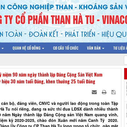
N
QUAN HỆ CỔ ĐÔNG
CƠ CẤU TỔ CHỨC
VĂN BẢN
TƯ LIỆU
kỷ niệm 90 năm ngày thành lập Đảng Cộng Sản Việt Nam
hiệu 30 năm tuổi Đảng, khen thưởng 25 tuổi Đảng
cán bộ, đảng viên, CNVC và người lao động trong toàn Tập
à Tu nói riêng, đang ra sức thi đua LĐSX dành nhiều thành
90 năm Ngày thành lập Đảng Cộng sản Việt Nam quang vinh,
iệm kỳ 2020-2025, chào đón Xuân mới năm Canh Tý 2020.
, Đảng Ủy Công ty CP Than Hà Tu long trọng tổ chức gặp mặt