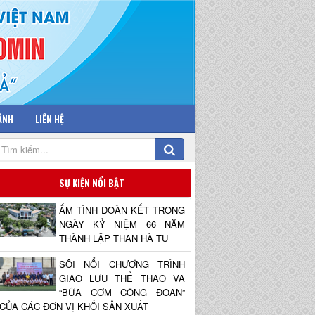
 ẢNH
LIÊN HỆ
SỰ KIỆN NỔI BẬT
ẤM TÌNH ĐOÀN KẾT TRONG
NGÀY KỶ NIỆM 66 NĂM
THÀNH LẬP THAN HÀ TU
SÔI NỔI CHƯƠNG TRÌNH
GIAO LƯU THỂ THAO VÀ
“BỮA CƠM CÔNG ĐOÀN”
CỦA CÁC ĐƠN VỊ KHỐI SẢN XUẤT