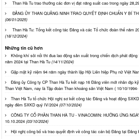
Than Hà Tu trao thưởng các đơn vị đạt năng suất cao trong ngày 28,
ĐẢNG ỦY THAN QUẢNG NINH TRAO QUYẾT ĐỊNH CHUẨN Y BÍ TH
(06/01/2025)
Than Hà Tu: Tổng kết công tác Đảng và các Tổ chức đoàn thể năm 20
(18/12/2024)
Những tin cũ hơn
Không khí sôi nổi thi đua lao động sản xuất trong chiến dịch phát độn
năm 2024 tại Than Hà Tu
(14/11/2024)
Gặp mặt kỷ niệm 94 năm ngày thành lập Hội Liên hiệp Phụ nữ Việt Nam
Đảng ủy Công ty CP Than Hà Tu kết nạp 16 Đảng viên mới nhân dịp ky
Than Việt Nam, nay là Tập đoàn Than khoáng sản Việt Nam ( 10/10/1994
Than Hà Tu tổ chức Hội nghị sơ kết công tác Đảng và hoạt động SXKD 
ngày đêm SXKD quý IV/2024
(07/10/2024)
CÔNG TY CỔ PHẦN THAN HÀ TU - VINACOMIN: HƯỞNG ỨNG NGÀ
10.10.2024
(03/10/2024)
Hội nghị công bố và trao quyết định về công tác cán bộ Đảng tại Đảng 