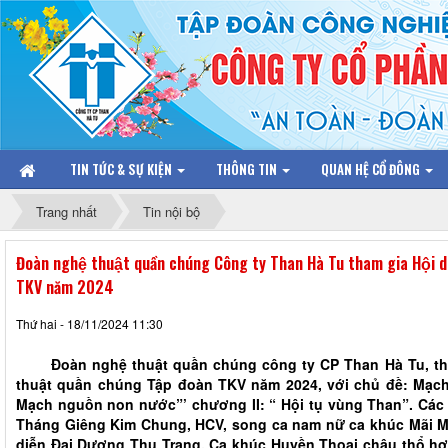
TIN TỨC & SỰ KIỆN
THÔNG TIN
QUAN HỆ CỔ ĐÔNG
Trang nhất
Tin nội bộ
Đoàn nghệ thuật quần chúng Công ty Than Hà Tu tham gia Hội di
TKV năm 2024
Thứ hai - 18/11/2024 11:30
Đoàn nghệ thuật quần chúng công ty CP Than Hà Tu, tham
thuật quần chúng Tập đoàn TKV năm 2024, với chủ đề: Ma
Mạch nguồn non nước”’ chương II: “ Hội tụ vùng Than”. Các t
Tháng Giêng Kim Chung, HCV, song ca nam nữ ca khúc Mãi M
diễn Đại Dương Thu Trang. Ca khúc Huyền Thoại châu thổ h