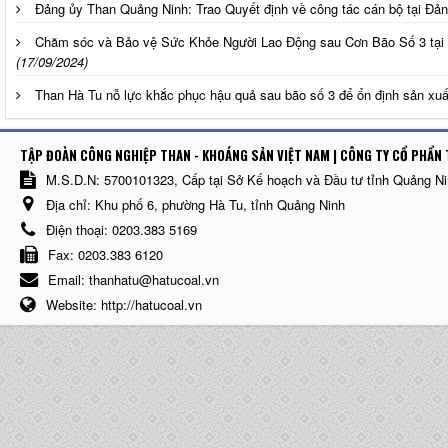
Đảng ủy Than Quảng Ninh: Trao Quyết định về công tác cán bộ tại Đ
Chăm sóc và Bảo vệ Sức Khỏe Người Lao Động sau Cơn Bão Số 3 tại
(17/09/2024)
Than Hà Tu nỗ lực khắc phục hậu quả sau bão số 3 để ổn định sản xuấ
TẬP ĐOÀN CÔNG NGHIỆP THAN - KHOÁNG SẢN VIỆT NAM | CÔNG TY CỔ PHẨN 
M.S.D.N: 5700101323, Cấp tại Sở Kế hoạch và Đầu tư tỉnh Quảng N
Địa chỉ:
Khu phố 6, phường Hà Tu, tỉnh Quảng Ninh
Điện thoại:
0203.383 5169
Fax:
0203.383 6120
Email:
thanhatu@hatucoal.vn
Website:
http://hatucoal.vn