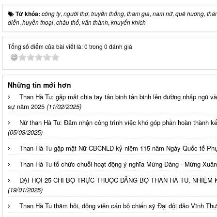
Từ khóa:
công ty
,
người thợ
,
truyền thống
,
tham gia
,
nam nữ
,
quê hương
,
thá
diễn
,
huyền thoại
,
châu thổ
,
văn thành
,
khuyến khích
Tổng số điểm của bài viết là: 0 trong 0 đánh giá
Những tin mới hơn
Than Hà Tu: gặp mặt chia tay tân binh tân binh lên đường nhập ngũ và
sự năm 2025
(11/02/2025)
Nữ than Hà Tu: Đảm nhận công trình việc khó góp phần hoàn thàn
(05/03/2025)
Than Hà Tu gặp mặt Nữ CBCNLĐ kỷ niệm 115 năm Ngày Quốc tế Phụ
Than Hà Tu tổ chức chuỗi hoạt động ý nghĩa Mừng Đảng - Mừng Xuân
ĐẠI HỘI 25 CHI BỘ TRỰC THUỘC ĐẢNG BỘ THAN HÀ TU, NHIỆM
(19/01/2025)
Than Hà Tu thăm hỏi, động viên cán bộ chiến sỹ Đại đội đảo Vĩnh Thực