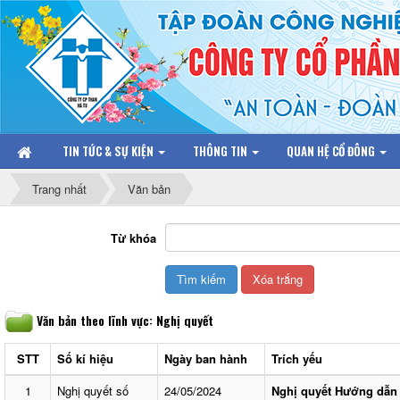
TIN TỨC & SỰ KIỆN
THÔNG TIN
QUAN HỆ CỔ ĐÔNG
Trang nhất
Văn bản
Từ khóa
Văn bản theo lĩnh vực: Nghị quyết
STT
Số kí hiệu
Ngày ban hành
Trích yếu
1
Nghị quyết số
24/05/2024
Nghị quyết Hướng dẫn