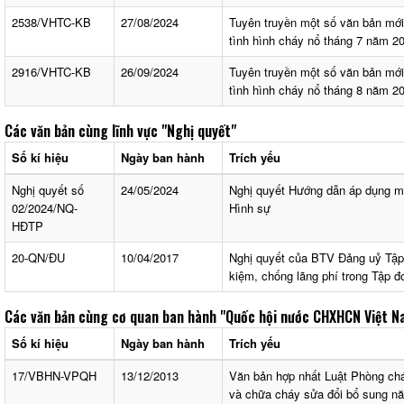
2538/VHTC-KB
27/08/2024
Tuyên truyền một số văn bản mớ
tình hình cháy nổ tháng 7 năm 2
2916/VHTC-KB
26/09/2024
Tuyên truyền một số văn bản mớ
tình hình cháy nổ tháng 8 năm 2
Các văn bản cùng lĩnh vực
"Nghị quyết"
Số kí hiệu
Ngày ban hành
Trích yếu
Nghị quyết số
24/05/2024
Nghị quyết Hướng dẫn áp dụng mộ
02/2024/NQ-
Hình sự
HĐTP
20-QN/ĐU
10/04/2017
Nghị quyết của BTV Đảng uỷ Tập 
kiệm, chống lãng phí trong Tập 
Các văn bản cùng cơ quan ban hành
"Quốc hội nước CHXHCN Việt N
Số kí hiệu
Ngày ban hành
Trích yếu
17/VBHN-VPQH
13/12/2013
Văn bản hợp nhất Luật Phòng ch
và chữa cháy sửa đổi bổ sung n