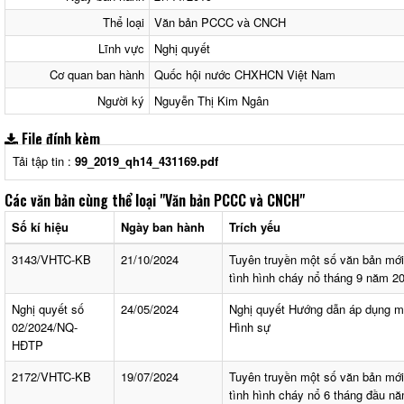
Thể loại
Văn bản PCCC và CNCH
Lĩnh vực
Nghị quyết
Cơ quan ban hành
Quốc hội nước CHXHCN Việt Nam
Người ký
Nguyễn Thị Kim Ngân
File đính kèm
Tải tập tin :
99_2019_qh14_431169.pdf
Các văn bản cùng thể loại
"Văn bản PCCC và CNCH"
Số kí hiệu
Ngày ban hành
Trích yếu
3143/VHTC-KB
21/10/2024
Tuyên truyền một số văn bản mớ
tình hình cháy nổ tháng 9 năm 2
Nghị quyết số
24/05/2024
Nghị quyết Hướng dẫn áp dụng mộ
02/2024/NQ-
Hình sự
HĐTP
2172/VHTC-KB
19/07/2024
Tuyên truyền một số văn bản mớ
tình hình cháy nổ 6 tháng đầu n