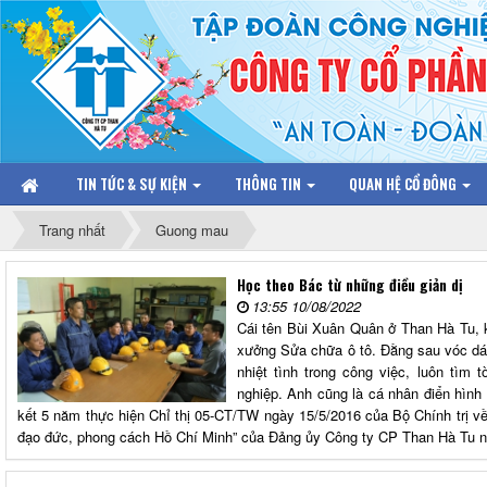
TIN TỨC & SỰ KIỆN
THÔNG TIN
QUAN HỆ CỔ ĐÔNG
Trang nhất
Guong mau
Học theo Bác từ những điều giản dị
13:55 10/08/2022
Cái tên Bùi Xuân Quân ở Than Hà Tu, 
xưởng Sửa chữa ô tô. Đằng sau vóc dá
nhiệt tình trong công việc, luôn tìm 
nghiệp. Anh cũng là cá nhân điển hình 
kết 5 năm thực hiện Chỉ thị 05-CT/TW ngày 15/5/2016 của Bộ Chính trị v
đạo đức, phong cách Hồ Chí Minh” của Đảng ủy Công ty CP Than Hà Tu 