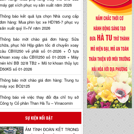
máy gạt xích phục vụ sản xuất năm 2026
Thông báo kết quả lựa chọn Nhà cung cấp
đơn hàng: Mua phin lọc xe HD785-7 phục vụ
sản xuất quý II+IV năm 2026
Thông báo mời chào giá đơn hàng: Sửa
chữa, phục hồi Hộp giảm tốc di chuyển xoay
cầu CBIII250 vế phải số 01-2026 + Ô tựa
khoan xoay cầu CBIII250 số 01-2026 + Máy
nén khí BB 32/8 TB2 + Mô tơ khoan thủy lực
D50KS số 01-2026
Thông báo mời chào giá đơn hàng: Trung tu
máy xọc BO2125
Thông báo về việc thay đổi địa chỉ trụ sở
Công ty Cổ phần Than Hà Tu – Vinacomin
SỰ KIỆN NỔI BẬT
ẤM TÌNH ĐOÀN KẾT TRONG