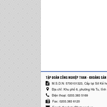
TẬP ĐOÀN CÔNG NGHIỆP THAN - KHOÁNG SẢN 
M.S.D.N: 5700101323, Cấp tại Sở Kế h
Địa chỉ:
Khu phố 6, phường Hà Tu, tỉnh
Điện thoại:
0203.383 5169
Fax:
0203.383 6120