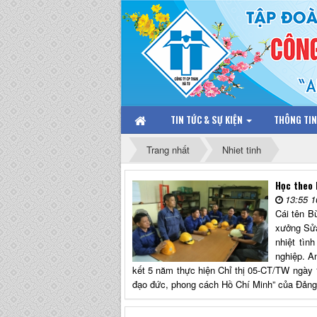
TIN TỨC & SỰ KIỆN
THÔNG TI
Trang nhất
Nhiet tinh
Học theo 
13:55 1
Cái tên B
xưởng Sửa
nhiệt tìn
nghiệp. A
kết 5 năm thực hiện Chỉ thị 05-CT/TW ngày 
đạo đức, phong cách Hồ Chí Minh” của Đản