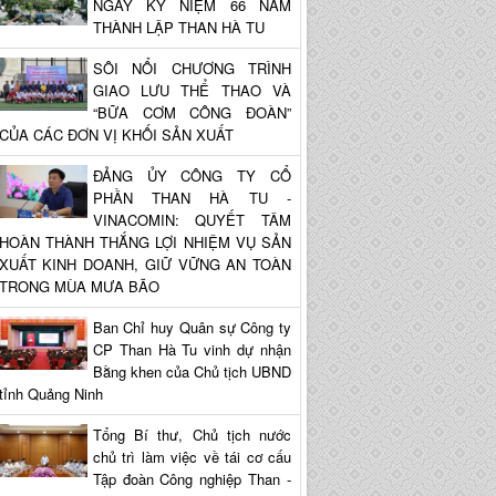
NGÀY KỶ NIỆM 66 NĂM
THÀNH LẬP THAN HÀ TU
SÔI NỔI CHƯƠNG TRÌNH
GIAO LƯU THỂ THAO VÀ
“BỮA CƠM CÔNG ĐOÀN”
CỦA CÁC ĐƠN VỊ KHỐI SẢN XUẤT
ĐẢNG ỦY CÔNG TY CỔ
PHẦN THAN HÀ TU -
VINACOMIN: QUYẾT TÂM
HOÀN THÀNH THẮNG LỢI NHIỆM VỤ SẢN
XUẤT KINH DOANH, GIỮ VỮNG AN TOÀN
TRONG MÙA MƯA BÃO
Ban Chỉ huy Quân sự Công ty
CP Than Hà Tu vinh dự nhận
Bằng khen của Chủ tịch UBND
tỉnh Quảng Ninh
Tổng Bí thư, Chủ tịch nước
chủ trì làm việc về tái cơ cấu
Tập đoàn Công nghiệp Than -