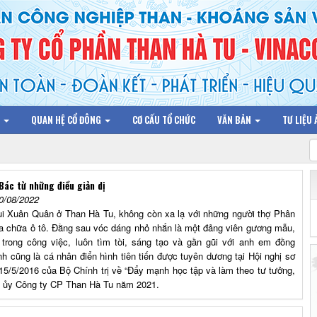
N
QUAN HỆ CỔ ĐÔNG
CƠ CẤU TỔ CHỨC
VĂN BẢN
TƯ LIỆU
Bác từ những điều giản dị
0/08/2022
ùi Xuân Quân ở Than Hà Tu, không còn xa lạ với những người thợ Phân
 chữa ô tô. Đằng sau vóc dáng nhỏ nhắn là một đảng viên gương mẫu,
h trong công việc, luôn tìm tòi, sáng tạo và gần gũi với anh em đồng
nh cũng là cá nhân điển hình tiên tiến được tuyên dương tại Hội nghị sơ
15/5/2016 của Bộ Chính trị về “Đẩy mạnh học tập và làm theo tư tưởng,
g ủy Công ty CP Than Hà Tu năm 2021.