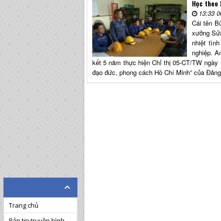
Học theo 
13:33 0
Cái tên B
xưởng Sửa
nhiệt tìn
nghiệp. A
kết 5 năm thực hiện Chỉ thị 05-CT/TW ngày 
đạo đức, phong cách Hồ Chí Minh” của Đản
Trang chủ
Bản tin truyền hình