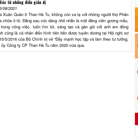
Bác từ những điều giản dị
6/08/2021
ùi Xuân Quân ở Than Hà Tu, không còn xa lạ với những người thợ Phân
 chữa ô tô. Đằng sau vóc dáng nhỏ nhắn là một đảng viên gương mẫu,
h trong công việc, luôn tìm tòi, sáng tạo và gần gũi với anh em đồng
nh cũng là cá nhân điển hình tiên tiến được tuyên dương tại Hội nghị sơ
15/5/2016 của Bộ Chính trị về “Đẩy mạnh học tập và làm theo tư tưởng,
g ủy Công ty CP Than Hà Tu năm 2020 vừa qua.