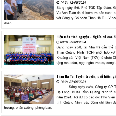
14:34 12/09/2024
Sáng ngày 5/9, Phó TGĐ Tập đoàn, G
Vũ Anh Tuấn đã đi kiểm tra sản xuất, 
với Công ty Cổ phần Than Hà Tu - Vin
đoàn…
Hiến máu tình nguyện - Nghĩa cử cao đ
09:04 29/08/2024
Sáng ngày 25/8, tại Nhà thi đấu thể
Than Quảng Ninh (TQN) phối hợp vớ
Khoáng sản Việt Nam (TKV) tổ chức Ch
tặng máu đào, ngọt ngào trao sự sống”.
Than Hà Tu: Tuyên truyền, phổ biến, 
16:04 27/08/2024
Sáng ngày 24/8, Công ty CP Than 
Hạ Long; BHXH tỉnh Quảng Ninh tổ ch
năm 2024. Tới dự có các đ/c Phó Vi
tỉnh Quảng Ninh, các đồng chí lãn
trường, phân xưởng, phòng ban.