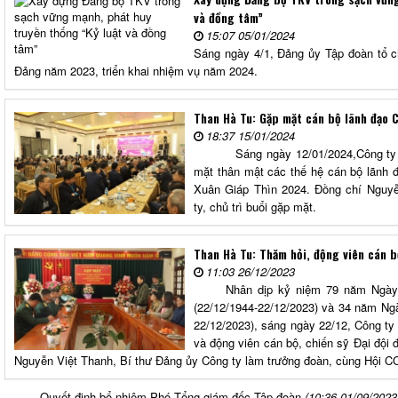
và đồng tâm”
15:07 05/01/2024
Sáng ngày 4/1, Đảng ủy Tập đoàn tổ c
Đảng năm 2023, triển khai nhiệm vụ năm 2024.
Than Hà Tu: Gặp mặt cán bộ lãnh đạo 
18:37 15/01/2024
Sáng ngày 12/01/2024,Công ty cổ 
mặt thân mật các thế hệ cán bộ lãnh đ
Xuân Giáp Thìn 2024. Đồng chí Ng
ty, chủ trì buổi gặp mặt.
Than Hà Tu: Thăm hỏi, động viên cán b
11:03 26/12/2023
Nhân dịp kỷ niệm 79 năm Ngày th
(22/12/1944-22/12/2023) và 34 năm Ng
22/12/2023), sáng ngày 22/12, Công ty 
và động viên cán bộ, chiến sỹ Đại đội
Nguyễn Việt Thanh, Bí thư Đảng ủy Công ty làm trưởng đoàn, cùng Hội 
Quyết định bổ nhiệm Phó Tổng giám đốc Tập đoàn
(10:36 01/09/2023