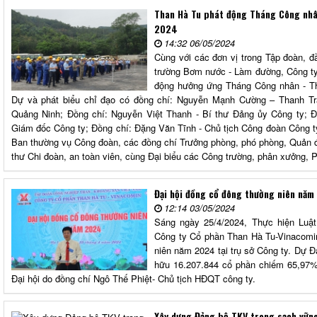
Than Hà Tu phát động Tháng Công nhâ
2024
14:32 06/05/2024
Cùng với các đơn vị trong Tập đoàn, đ
trường Bơm nước - Làm đường, Công ty
động hưởng ứng Tháng Công nhân - T
Dự và phát biểu chỉ đạo có đồng chí: Nguyễn Mạnh Cường – Thanh 
Quảng Ninh; Đồng chí: Nguyễn Việt Thanh - Bí thư Đảng ủy Công ty;
Giám đốc Công ty; Đồng chí: Đặng Văn Tĩnh - Chủ tịch Công đoàn Công t
Ban thường vụ Công đoàn, các đồng chí Trưởng phòng, phó phòng, Quản đố
thư Chi đoàn, an toàn viên, cùng Đại biểu các Công trường, phân xưởng, P
Đại hội đồng cổ đông thường niên nă
12:14 03/05/2024
Sáng ngày 25/4/2024, Thực hiện Luật
Công ty Cổ phần Than Hà Tu-Vinacomin
niên năm 2024 tại trụ sở Công ty. Dự Đ
hữu 16.207.844 cổ phần chiếm 65,97%s
Đại hội do đồng chí Ngô Thế Phiệt- Chủ tịch HĐQT công ty.
Xây dựng Đảng bộ TKV trong sạch vững