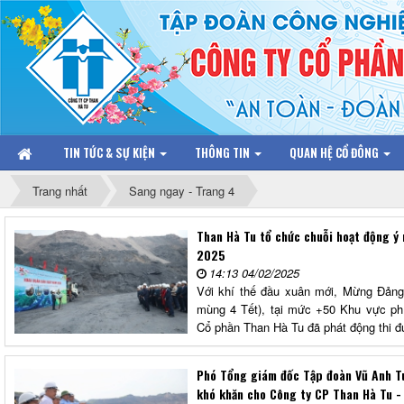
TIN TỨC & SỰ KIỆN
THÔNG TIN
QUAN HỆ CỔ ĐÔNG
Trang nhất
Sang ngay - Trang 4
Than Hà Tu tổ chức chuỗi hoạt động ý
2025
14:13 04/02/2025
Với khí thế đầu xuân mới, Mừng Đảng
mùng 4 Tết), tại mức +50 Khu vực phí
Cổ phần Than Hà Tu đã phát động thi đ
Phó Tổng giám đốc Tập đoàn Vũ Anh Tu
khó khăn cho Công ty CP Than Hà Tu -