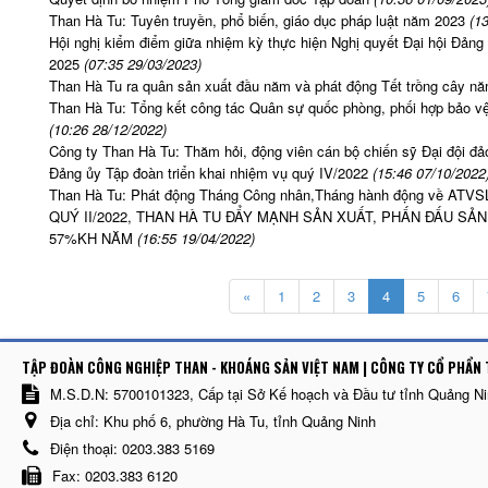
Than Hà Tu: Tuyên truyền, phổ biến, giáo dục pháp luật năm 2023
(1
Hội nghị kiểm điểm giữa nhiệm kỳ thực hiện Nghị quyết Đại hội Đảng 
2025
(07:35 29/03/2023)
Than Hà Tu ra quân sản xuất đầu năm và phát động Tết trồng cây n
Than Hà Tu: Tổng kết công tác Quân sự quốc phòng, phối hợp bảo v
(10:26 28/12/2022)
Công ty Than Hà Tu: Thăm hỏi, động viên cán bộ chiến sỹ Đại đội đa
Đảng ủy Tập đoàn triển khai nhiệm vụ quý IV/2022
(15:46 07/10/2022
Than Hà Tu: Phát động Tháng Công nhân,Tháng hành động về ATV
QUÝ II/2022, THAN HÀ TU ĐẨY MẠNH SẢN XUẤT, PHẤN ĐẤU S
57%KH NĂM
(16:55 19/04/2022)
«
1
2
3
4
5
6
TẬP ĐOÀN CÔNG NGHIỆP THAN - KHOÁNG SẢN VIỆT NAM | CÔNG TY CỔ PHẨN 
M.S.D.N: 5700101323, Cấp tại Sở Kế hoạch và Đầu tư tỉnh Quảng N
Địa chỉ:
Khu phố 6, phường Hà Tu, tỉnh Quảng Ninh
Điện thoại:
0203.383 5169
Fax:
0203.383 6120