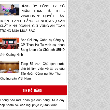
ĐẢNG ỦY CÔNG TY CỔ
PHẦN THAN HÀ TU -
VINACOMIN: QUYẾT TÂM
HOÀN THÀNH THẮNG LỢI NHIỆM VỤ SẢN
XUẤT KINH DOANH, GIỮ VỮNG AN TOÀN
TRONG MÙA MƯA BÃO
Ban Chỉ huy Quân sự Công ty
CP Than Hà Tu vinh dự nhận
Bằng khen của Chủ tịch UBND
tỉnh Quảng Ninh
Tổng Bí thư, Chủ tịch nước
chủ trì làm việc về tái cơ cấu
Tập đoàn Công nghiệp Than -
Khoáng sản Việt Nam
TIN MỚI ĐĂNG
Thông báo mời chào giá đơn hàng: Mua dây
cáp nhôm AC các loại phục vụ sản xuất