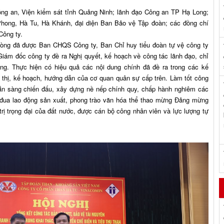
Công an, Viện kiểm sát tỉnh Quảng Ninh; lãnh đạo Công an TP Hạ Long;
ong, Hà Tu, Hà Khánh, đại diện Ban Bảo vệ Tập đoàn; các đồng chí
 Công ty.
ng đã được Ban CHQS Công ty, Ban Chỉ huy tiểu đoàn tự vệ công ty
ám đốc công ty đề ra Nghị quyết, kế hoạch về công tác lãnh đạo, chỉ
ng. Thực hiện có hiệu quả các nội dung chính đã đề ra trong các kế
thị, kế hoạch, hướng dẫn của cơ quan quân sự cấp trên. Làm tốt công
ẵn sàng chiến đấu, xây dựng nề nếp chính quy, chấp hành nghiêm các
 đua lao động sản xuất, phong trào văn hóa thể thao mừng Đảng mừng
trị trọng đại của đất nước, được cán bộ công nhân viên và lực lượng tự