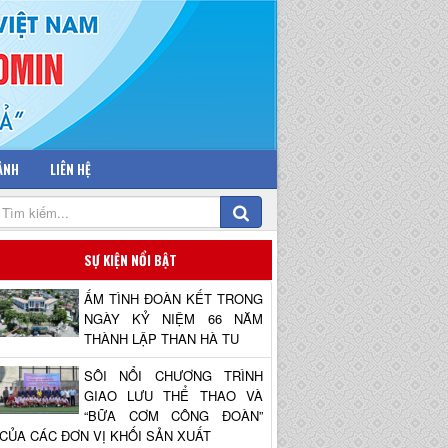
 ẢNH
LIÊN HỆ
SỰ KIỆN NỔI BẬT
ẤM TÌNH ĐOÀN KẾT TRONG
NGÀY KỶ NIỆM 66 NĂM
THÀNH LẬP THAN HÀ TU
SÔI NỔI CHƯƠNG TRÌNH
GIAO LƯU THỂ THAO VÀ
“BỮA CƠM CÔNG ĐOÀN”
CỦA CÁC ĐƠN VỊ KHỐI SẢN XUẤT