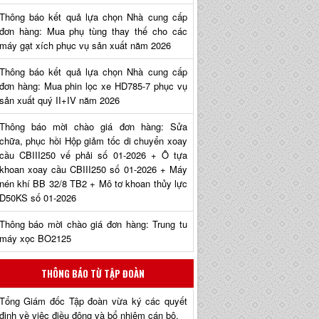
Thông báo kết quả lựa chọn Nhà cung cấp
đơn hàng: Mua phụ tùng thay thế cho các
máy gạt xích phục vụ sản xuất năm 2026
Thông báo kết quả lựa chọn Nhà cung cấp
đơn hàng: Mua phin lọc xe HD785-7 phục vụ
sản xuất quý II+IV năm 2026
Thông báo mời chào giá đơn hàng: Sửa
chữa, phục hồi Hộp giảm tốc di chuyển xoay
cầu CBIII250 vế phải số 01-2026 + Ô tựa
khoan xoay cầu CBIII250 số 01-2026 + Máy
nén khí BB 32/8 TB2 + Mô tơ khoan thủy lực
D50KS số 01-2026
Thông báo mời chào giá đơn hàng: Trung tu
máy xọc BO2125
THÔNG BÁO TỪ TẬP ĐOÀN
Tổng Giám đốc Tập đoàn vừa ký các quyết
định về việc điều động và bổ nhiệm cán bộ.