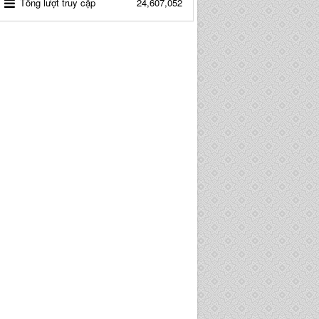
Tổng lượt truy cập
24,607,052