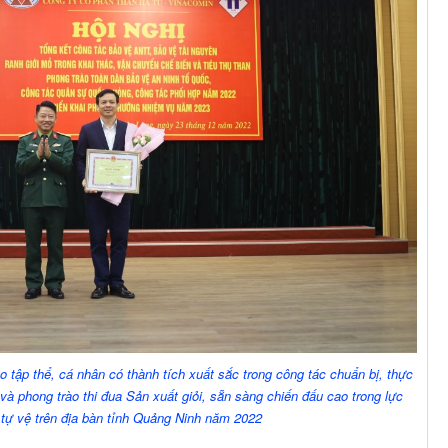
tập thể, cá nhân có thành tích xuất sắc trong công tác chuẩn bị, thực
và phong trào thi đua Sản xuất giỏi, sẵn sàng chiến đấu cao trong lực
tự vệ trên địa bàn tỉnh Quảng Ninh năm 2022