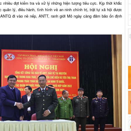
 nhiều đợt kiểm tra và xử lý những hiện tượng tiêu cực. Kịp thời khắc
 quản lý, điều hành, tình hình về an ninh chính trị, trật tự xã hội được
vệ ANTQ đi vào nề nếp, ANTT, ranh giới Mỏ ngày càng đảm bảo ổn định