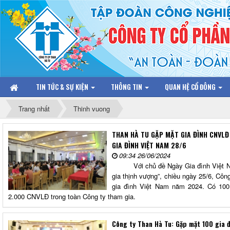
TIN TỨC & SỰ KIỆN
THÔNG TIN
QUAN HỆ CỔ ĐÔNG
Trang nhất
Thinh vuong
THAN HÀ TU GẶP MẶT GIA ĐÌNH CNVLĐ
GIA ĐÌNH VIỆT NAM 28/6
09:34 26/06/2024
Với chủ đề Ngày Gia đình Việt Nam
gia thịnh vượng”, chiều ngày 25/6, Công
gia đình Việt Nam năm 2024. Có 100 că
2.000 CNVLĐ trong toàn Công ty tham gia.
Công ty Than Hà Tu: Gặp mặt 100 gia 