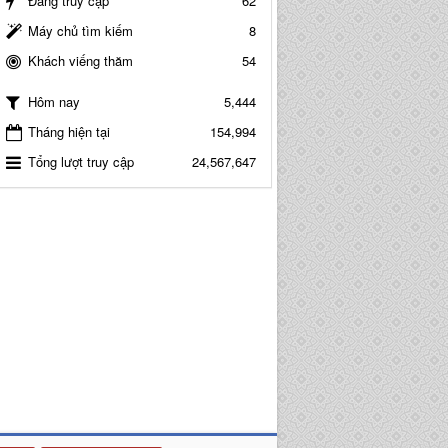
Đang truy cập
62
Máy chủ tìm kiếm
8
Khách viếng thăm
54
5,444
Hôm nay
Tháng hiện tại
154,994
Tổng lượt truy cập
24,567,647