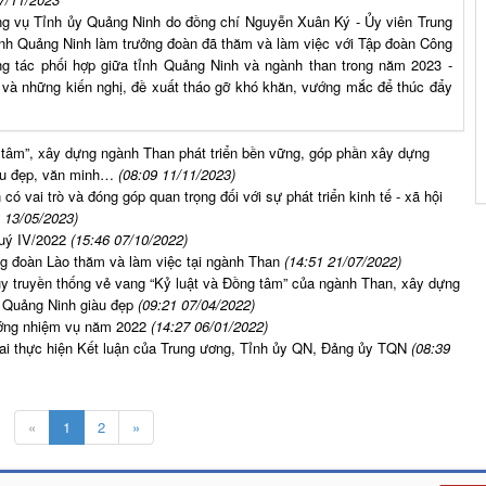
ờng vụ Tỉnh ủy Quảng Ninh do đồng chí Nguyễn Xuân Ký - Ủy viên Trung
ỉnh Quảng Ninh làm trưởng đoàn đã thăm và làm việc với Tập đoàn Công
g tác phối hợp giữa tỉnh Quảng Ninh và ngành than trong năm 2023 -
4 và những kiến nghị, đề xuất tháo gỡ khó khăn, vướng mắc để thúc đẩy
 tâm”, xây dựng ngành Than phát triển bền vững, góp phần xây dựng
iàu đẹp, văn minh…
(08:09 11/11/2023)
ó vai trò và đóng góp quan trọng đối với sự phát triển kinh tế - xã hội
 13/05/2023)
uý IV/2022
(15:46 07/10/2022)
g đoàn Lào thăm và làm việc tại ngành Than
(14:51 21/07/2022)
y truyền thống vẻ vang “Kỷ luật và Đồng tâm” của ngành Than, xây dựng
h Quảng Ninh giàu đẹp
(09:21 07/04/2022)
ướng nhiệm vụ năm 2022
(14:27 06/01/2022)
hai thực hiện Kết luận của Trung ương, Tỉnh ủy QN, Đảng ủy TQN
(08:39
«
1
2
»