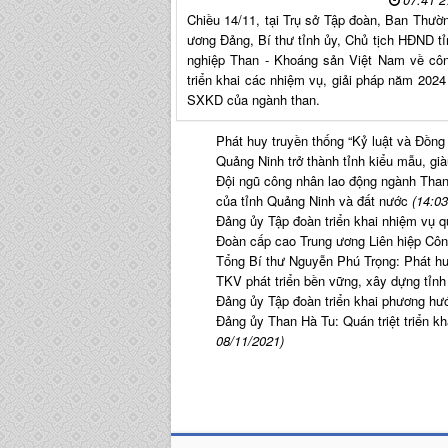
Chiều 14/11, tại Trụ sở Tập đoàn, Ban Thư
ương Đảng, Bí thư tỉnh ủy, Chủ tịch HĐND t
nghiệp Than - Khoáng sản Việt Nam về côn
triển khai các nhiệm vụ, giải pháp năm 202
SXKD của ngành than.
Phát huy truyền thống “Kỷ luật và Đồng
Quảng Ninh trở thành tỉnh kiểu mẫu, g
Đội ngũ công nhân lao động ngành Than c
của tỉnh Quảng Ninh và đất nước
(14:03
Đảng ủy Tập đoàn triển khai nhiệm vụ q
Đoàn cấp cao Trung ương Liên hiệp Côn
Tổng Bí thư Nguyễn Phú Trọng: Phát hu
TKV phát triển bền vững, xây dựng tỉn
Đảng ủy Tập đoàn triển khai phương h
Đảng ủy Than Hà Tu: Quán triệt triển k
08/11/2021)