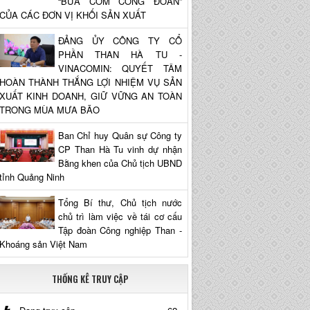
“BỮA CƠM CÔNG ĐOÀN”
CỦA CÁC ĐƠN VỊ KHỐI SẢN XUẤT
ĐẢNG ỦY CÔNG TY CỔ
PHẦN THAN HÀ TU -
VINACOMIN: QUYẾT TÂM
HOÀN THÀNH THẮNG LỢI NHIỆM VỤ SẢN
XUẤT KINH DOANH, GIỮ VỮNG AN TOÀN
TRONG MÙA MƯA BÃO
Ban Chỉ huy Quân sự Công ty
CP Than Hà Tu vinh dự nhận
Bằng khen của Chủ tịch UBND
tỉnh Quảng Ninh
Tổng Bí thư, Chủ tịch nước
chủ trì làm việc về tái cơ cấu
Tập đoàn Công nghiệp Than -
Khoáng sản Việt Nam
THỐNG KÊ TRUY CẬP