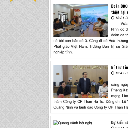
Đoàn ĐBQH
thiệt hại 
13:31 2
Vừa qua
Ninh do 
đoàn đã t
nề bởi cơn bão số 3. Cùng đi có Hoà thượng
Phật giáo Việt Nam, Trưởng Ban Trị sự Giá
nghiệp tỉnh.
Bí thư Tỉ
15:47 3
Trong c
sáng ngà
Pheng Xa
mạng Lào,
thăm Công ty CP Than Hà Tu. Đồng chí Lê 
Quảng Ninh và lãnh đạo Công ty CP Than Hà
Dự kiến n
07:41 2