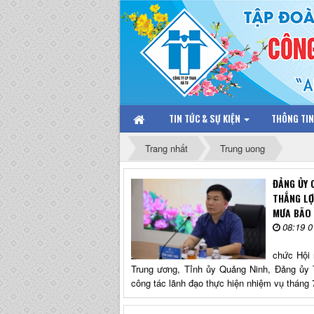
TIN TỨC & SỰ KIỆN
THÔNG TI
Trang nhất
Trung uong
ĐẢNG ỦY 
THẮNG LỢ
MƯA BÃO
08:19 0
Chiều 30
chức Hội 
Trung ương, Tỉnh ủy Quảng Ninh, Đảng ủy 
công tác lãnh đạo thực hiện nhiệm vụ tháng 7