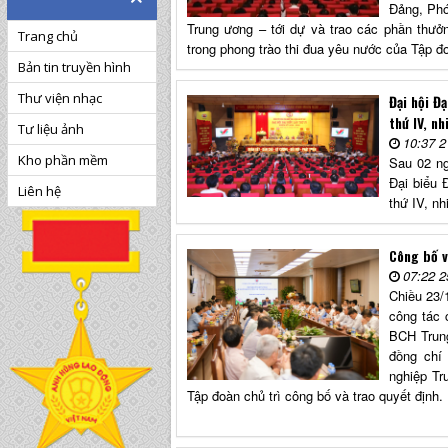
Đảng, Phó
Trung ương – tới dự và trao các phần thưở
Trang chủ
trong phong trào thi đua yêu nước của Tập đ
Bản tin truyền hình
Thư viện nhạc
Đại hội Đ
thứ IV, n
Tư liệu ảnh
10:37 2
Kho phần mềm
Sau 02 ng
Đại biểu 
Liên hệ
thứ IV, n
Công bố v
07:22 2
Chiều 23/
công tác 
BCH Trung
đồng chí
nghiệp Tr
Tập đoàn chủ trì công bố và trao quyết định.