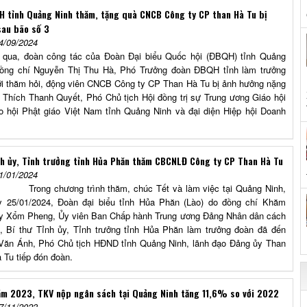
 tỉnh Quảng Ninh thăm, tặng quà CNCB Công ty CP than Hà Tu bị
sau bão số 3
4/09/2024
, đoàn công tác của Đoàn Đại biểu Quốc hội (ĐBQH) tỉnh Quảng
đồng chí Nguyễn Thị Thu Hà, Phó Trưởng đoàn ĐBQH tỉnh làm trưởng
ới thăm hỏi, động viên CNCB Công ty CP Than Hà Tu bị ảnh hưởng nặng
 Thích Thanh Quyết, Phó Chủ tịch Hội đồng trị sự Trung ương Giáo hội
o hội Phật giáo Việt Nam tỉnh Quảng Ninh và đại diện Hiệp hội Doanh
nh ủy, Tỉnh trưởng tỉnh Hủa Phăn thăm CBCNLĐ Công ty CP Than Hà Tu
1/01/2024
hương trình thăm, chúc Tết và làm việc tại Quảng Ninh,
y 25/01/2024, Đoàn đại biểu tỉnh Hủa Phăn (Lào) do đồng chí Khăm
y Xổm Pheng, Ủy viên Ban Chấp hành Trung ương Đảng Nhân dân cách
 Bí thư Tỉnh ủy, Tỉnh trưởng tỉnh Hủa Phăn làm trưởng đoàn đã đến
Văn Ánh, Phó Chủ tịch HĐND tỉnh Quảng Ninh, lãnh đạo Đảng ủy Than
 Tu tiếp đón đoàn.
ăm 2023, TKV nộp ngân sách tại Quảng Ninh tăng 11,6% so với 2022
7/11/2023