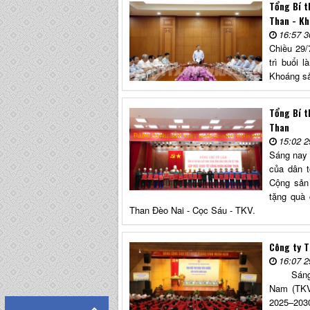
Tổng Bí t
Than - Kh
16:57 3
Chiều 29/
trì buổi 
Khoáng sả
Tổng Bí t
Than
15:02 2
Sáng nay 
của dân 
Cộng sản
tặng quà 
Than Đèo Nai - Cọc Sáu - TKV.
Công ty T
16:07 2
Sáng ngà
Nam (TKV)
2025–203