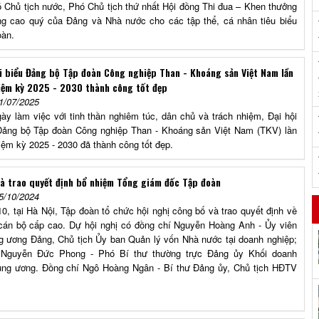
 Chủ tịch nước, Phó Chủ tịch thứ nhất Hội đồng Thi đua – Khen thưởng
ng cao quý của Đảng và Nhà nước cho các tập thể, cá nhân tiêu biểu
oàn.
ại biểu Đảng bộ Tập đoàn Công nghiệp Than - Khoáng sản Việt Nam lần
hiệm kỳ 2025 - 2030 thành công tốt đẹp
1/07/2025
ày làm việc với tinh thần nghiêm túc, dân chủ và trách nhiệm, Đại hội
Đảng bộ Tập đoàn Công nghiệp Than - Khoáng sản Việt Nam (TKV) lần
hiệm kỳ 2025 - 2030 đã thành công tốt đẹp.
à trao quyết định bổ nhiệm Tổng giám đốc Tập đoàn
5/10/2024
10, tại Hà Nội, Tập đoàn tổ chức hội nghị công bố và trao quyết định về
cán bộ cấp cao. Dự hội nghị có đồng chí Nguyễn Hoàng Anh - Ủy viên
 ương Đảng, Chủ tịch Ủy ban Quản lý vốn Nhà nước tại doanh nghiệp;
 Nguyễn Đức Phong - Phó Bí thư thường trực Đảng ủy Khối doanh
ung ương. Đồng chí Ngô Hoàng Ngân - Bí thư Đảng ủy, Chủ tịch HĐTV