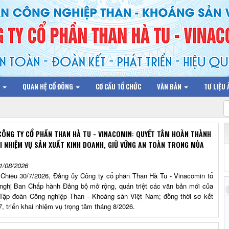
N
QUAN HỆ CỔ ĐÔNG
CƠ CẤU TỔ CHỨC
VĂN BẢN
TƯ LIỆU
CÔNG TY CỔ PHẦN THAN HÀ TU - VINACOMIN: QUYẾT TÂM HOÀN THÀNH
I NHIỆM VỤ SẢN XUẤT KINH DOANH, GIỮ VỮNG AN TOÀN TRONG MÙA
1/08/2026
/7/2026, Đảng ủy Công ty cổ phần Than Hà Tu - Vinacomin tổ
nghị Ban Chấp hành Đảng bộ mở rộng, quán triệt các văn bản mới của
Tập đoàn Công nghiệp Than - Khoáng sản Việt Nam; đồng thời sơ kết
, triển khai nhiệm vụ trọng tâm tháng 8/2026.