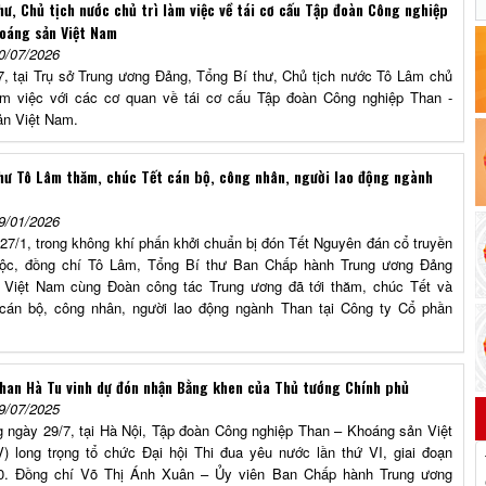
hư, Chủ tịch nước chủ trì làm việc về tái cơ cấu Tập đoàn Công nghiệp
oáng sản Việt Nam
0/07/2026
7, tại Trụ sở Trung ương Đảng, Tổng Bí thư, Chủ tịch nước Tô Lâm chủ
làm việc với các cơ quan về tái cơ cấu Tập đoàn Công nghiệp Than -
n Việt Nam.
hư Tô Lâm thăm, chúc Tết cán bộ, công nhân, người lao động ngành
9/01/2026
27/1, trong không khí phấn khởi chuẩn bị đón Tết Nguyên đán cổ truyền
tộc, đồng chí Tô Lâm, Tổng Bí thư Ban Chấp hành Trung ương Đảng
 Việt Nam cùng Đoàn công tác Trung ương đã tới thăm, chúc Tết và
cán bộ, công nhân, người lao động ngành Than tại Công ty Cổ phần
han Hà Tu vinh dự đón nhận Bằng khen của Thủ tướng Chính phủ
9/07/2025
y 29/7, tại Hà Nội, Tập đoàn Công nghiệp Than – Khoáng sản Việt
 long trọng tổ chức Đại hội Thi đua yêu nước lần thứ VI, giai đoạn
0. Đồng chí Võ Thị Ánh Xuân – Ủy viên Ban Chấp hành Trung ương