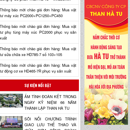
Thông báo mời chào giá đơn hàng: Mua vật
tư máy xúc PC2000+PC1250+PC450
Thông báo mời chào giá đơn hàng: Mua vật
tư phụ tùng máy xúc PC2000 phục vụ sản
xuất
Thông báo mời chào giá đơn hàng: Mua vật
tư sửa chữa xe HD785-7 số 103+105
Thông báo mời chào giá đơn hàng: Mua vật
tư động cơ xe HD465-7R phục vụ sản xuất
SỰ KIỆN NỔI BẬT
ẤM TÌNH ĐOÀN KẾT TRONG
NGÀY KỶ NIỆM 66 NĂM
THÀNH LẬP THAN HÀ TU
SÔI NỔI CHƯƠNG TRÌNH
GIAO LƯU THỂ THAO VÀ