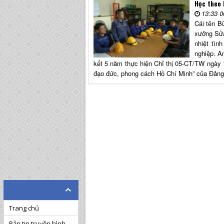
Học theo 
13:33 0
Cái tên B
xưởng Sửa
nhiệt tìn
nghiệp. A
kết 5 năm thực hiện Chỉ thị 05-CT/TW ngày 
đạo đức, phong cách Hồ Chí Minh” của Đản
Trang chủ
Bản tin truyền hình