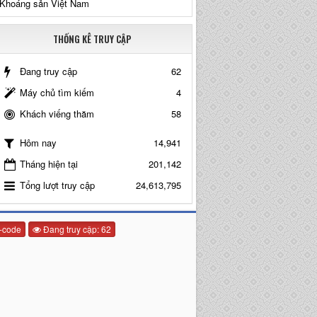
Khoáng sản Việt Nam
THỐNG KÊ TRUY CẬP
Đang truy cập
62
Máy chủ tìm kiếm
4
Khách viếng thăm
58
14,941
Hôm nay
Tháng hiện tại
201,142
Tổng lượt truy cập
24,613,795
-code
Đang truy cập: 62