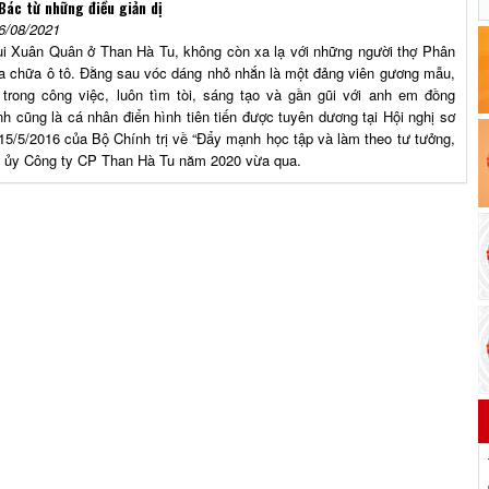
Bác từ những điều giản dị
6/08/2021
ùi Xuân Quân ở Than Hà Tu, không còn xa lạ với những người thợ Phân
 chữa ô tô. Đằng sau vóc dáng nhỏ nhắn là một đảng viên gương mẫu,
h trong công việc, luôn tìm tòi, sáng tạo và gần gũi với anh em đồng
nh cũng là cá nhân điển hình tiên tiến được tuyên dương tại Hội nghị sơ
15/5/2016 của Bộ Chính trị về “Đẩy mạnh học tập và làm theo tư tưởng,
g ủy Công ty CP Than Hà Tu năm 2020 vừa qua.