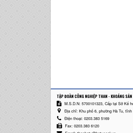
TẬP ĐOÀN CÔNG NGHIỆP THAN - KHOÁNG SẢN 
M.S.D.N: 5700101323, Cấp tại Sở Kế h
Địa chỉ:
Khu phố 6, phường Hà Tu, tỉnh
Điện thoại:
0203.383 5169
Fax:
0203.383 6120