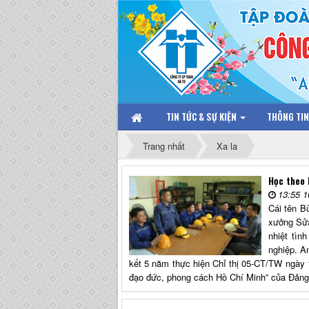
TIN TỨC & SỰ KIỆN
THÔNG TI
Trang nhất
Xa la
Học theo 
13:55 1
Cái tên B
xưởng Sửa
nhiệt tìn
nghiệp. A
kết 5 năm thực hiện Chỉ thị 05-CT/TW ngày 
đạo đức, phong cách Hồ Chí Minh” của Đản