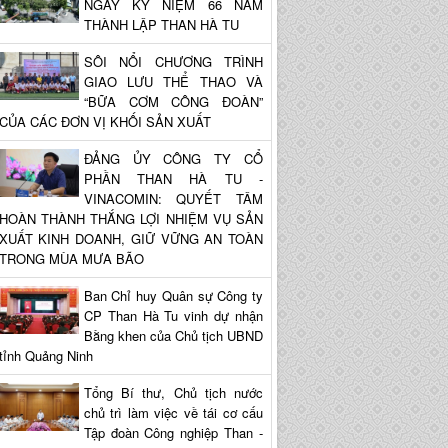
NGÀY KỶ NIỆM 66 NĂM
THÀNH LẬP THAN HÀ TU
SÔI NỔI CHƯƠNG TRÌNH
GIAO LƯU THỂ THAO VÀ
“BỮA CƠM CÔNG ĐOÀN”
CỦA CÁC ĐƠN VỊ KHỐI SẢN XUẤT
ĐẢNG ỦY CÔNG TY CỔ
PHẦN THAN HÀ TU -
VINACOMIN: QUYẾT TÂM
HOÀN THÀNH THẮNG LỢI NHIỆM VỤ SẢN
XUẤT KINH DOANH, GIỮ VỮNG AN TOÀN
TRONG MÙA MƯA BÃO
Ban Chỉ huy Quân sự Công ty
CP Than Hà Tu vinh dự nhận
Bằng khen của Chủ tịch UBND
tỉnh Quảng Ninh
Tổng Bí thư, Chủ tịch nước
chủ trì làm việc về tái cơ cấu
Tập đoàn Công nghiệp Than -