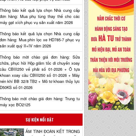
Thông báo kết quả lựa chọn Nhà cung cấp
đơn hàng: Mua phụ tùng thay thế cho các
máy gạt xích phục vụ sản xuất năm 2026
Thông báo kết quả lựa chọn Nhà cung cấp
đơn hàng: Mua phin lọc xe HD785-7 phục vụ
sản xuất quý II+IV năm 2026
Thông báo mời chào giá đơn hàng: Sửa
chữa, phục hồi Hộp giảm tốc di chuyển xoay
cầu CBIII250 vế phải số 01-2026 + Ô tựa
khoan xoay cầu CBIII250 số 01-2026 + Máy
nén khí BB 32/8 TB2 + Mô tơ khoan thủy lực
D50KS số 01-2026
Thông báo mời chào giá đơn hàng: Trung tu
máy xọc BO2125
SỰ KIỆN NỔI BẬT
ẤM TÌNH ĐOÀN KẾT TRONG