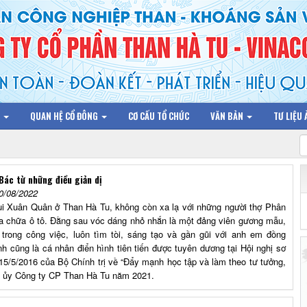
N
QUAN HỆ CỔ ĐÔNG
CƠ CẤU TỔ CHỨC
VĂN BẢN
TƯ LIỆU
Bác từ những điều giản dị
0/08/2022
ùi Xuân Quân ở Than Hà Tu, không còn xa lạ với những người thợ Phân
 chữa ô tô. Đằng sau vóc dáng nhỏ nhắn là một đảng viên gương mẫu,
h trong công việc, luôn tìm tòi, sáng tạo và gần gũi với anh em đồng
nh cũng là cá nhân điển hình tiên tiến được tuyên dương tại Hội nghị sơ
15/5/2016 của Bộ Chính trị về “Đẩy mạnh học tập và làm theo tư tưởng,
g ủy Công ty CP Than Hà Tu năm 2021.