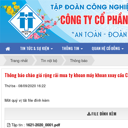
TIN TỨC & SỰ KIỆN
THÔNG TIN
QUAN HỆ CỔ ĐÔNG
Trang nhất
Tin nội bộ
Thông báo
Thông báo chào giá rộng rãi mua ty khoan máy khoan xoay cầu C
Thứ ba - 08/09/2020 16:22
Mời quý vị tải file đính kèm
FILE ĐÍNH KÈM
Tập tin :
1621-2020_0001.pdf