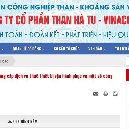
N
QUAN HỆ CỔ ĐÔNG
CƠ CẤU TỔ CHỨC
VĂN BẢN
TƯ LIỆU
g báo
ng cấp dịch vụ thuê thiết bị vận hành phục vụ một số công
FILE ĐÍNH KÈM