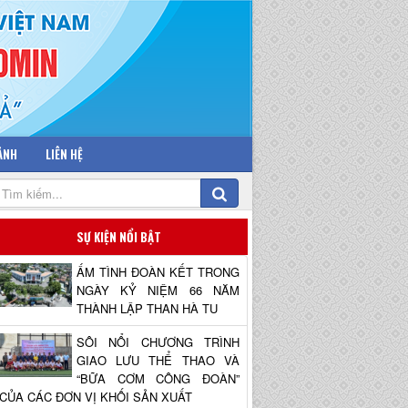
 ẢNH
LIÊN HỆ
SỰ KIỆN NỔI BẬT
ẤM TÌNH ĐOÀN KẾT TRONG
NGÀY KỶ NIỆM 66 NĂM
THÀNH LẬP THAN HÀ TU
SÔI NỔI CHƯƠNG TRÌNH
GIAO LƯU THỂ THAO VÀ
“BỮA CƠM CÔNG ĐOÀN”
CỦA CÁC ĐƠN VỊ KHỐI SẢN XUẤT