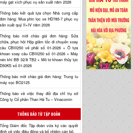
máy gạt xích phục vụ sản xuất năm 2026
Thông báo kết quả lựa chọn Nhà cung cấp
đơn hàng: Mua phin lọc xe HD785-7 phục vụ
sản xuất quý II+IV năm 2026
Thông báo mời chào giá đơn hàng: Sửa
chữa, phục hồi Hộp giảm tốc di chuyển xoay
cầu CBIII250 vế phải số 01-2026 + Ô tựa
khoan xoay cầu CBIII250 số 01-2026 + Máy
nén khí BB 32/8 TB2 + Mô tơ khoan thủy lực
D50KS số 01-2026
Thông báo mời chào giá đơn hàng: Trung tu
máy xọc BO2125
Thông báo về việc thay đổi địa chỉ trụ sở
Công ty Cổ phần Than Hà Tu – Vinacomin
THÔNG BÁO TỪ TẬP ĐOÀN
Tổng Giám đốc Tập đoàn vừa ký các quyết
định về việc điều động và bổ nhiệm cán bộ.