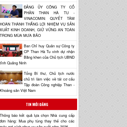
ĐẢNG ỦY CÔNG TY CỔ
PHẦN THAN HÀ TU -
VINACOMIN: QUYẾT TÂM
HOÀN THÀNH THẮNG LỢI NHIỆM VỤ SẢN
XUẤT KINH DOANH, GIỮ VỮNG AN TOÀN
TRONG MÙA MƯA BÃO
Ban Chỉ huy Quân sự Công ty
CP Than Hà Tu vinh dự nhận
Bằng khen của Chủ tịch UBND
tỉnh Quảng Ninh
Tổng Bí thư, Chủ tịch nước
chủ trì làm việc về tái cơ cấu
Tập đoàn Công nghiệp Than -
Khoáng sản Việt Nam
TIN MỚI ĐĂNG
Thông báo kết quả lựa chọn Nhà cung cấp
đơn hàng: Mua phụ tùng thay thế cho các
máy gạt xích phục vụ sản xuất năm 2026