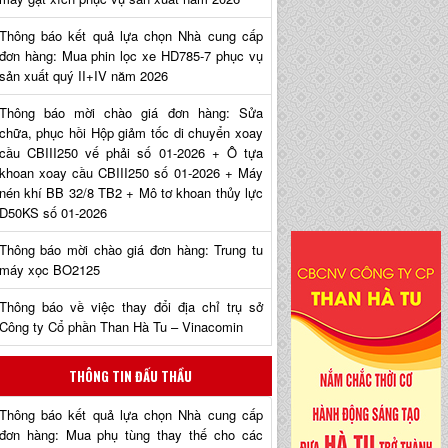
Thông báo kết quả lựa chọn Nhà cung cấp
đơn hàng: Mua phin lọc xe HD785-7 phục vụ
sản xuất quý II+IV năm 2026
Thông báo mời chào giá đơn hàng: Sửa
chữa, phục hồi Hộp giảm tốc di chuyển xoay
cầu CBIII250 vế phải số 01-2026 + Ô tựa
khoan xoay cầu CBIII250 số 01-2026 + Máy
nén khí BB 32/8 TB2 + Mô tơ khoan thủy lực
D50KS số 01-2026
Thông báo mời chào giá đơn hàng: Trung tu
máy xọc BO2125
Thông báo về việc thay đổi địa chỉ trụ sở
Công ty Cổ phần Than Hà Tu – Vinacomin
THÔNG TIN ĐẤU THẦU
Thông báo kết quả lựa chọn Nhà cung cấp
đơn hàng: Mua phụ tùng thay thế cho các