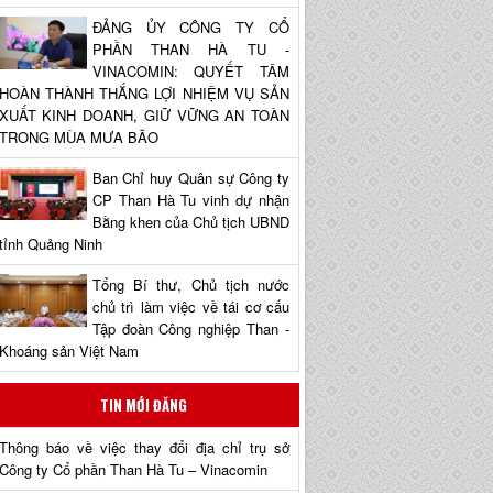
ĐẢNG ỦY CÔNG TY CỔ
PHẦN THAN HÀ TU -
VINACOMIN: QUYẾT TÂM
HOÀN THÀNH THẮNG LỢI NHIỆM VỤ SẢN
XUẤT KINH DOANH, GIỮ VỮNG AN TOÀN
TRONG MÙA MƯA BÃO
Ban Chỉ huy Quân sự Công ty
CP Than Hà Tu vinh dự nhận
Bằng khen của Chủ tịch UBND
tỉnh Quảng Ninh
Tổng Bí thư, Chủ tịch nước
chủ trì làm việc về tái cơ cấu
Tập đoàn Công nghiệp Than -
Khoáng sản Việt Nam
TIN MỚI ĐĂNG
Thông báo về việc thay đổi địa chỉ trụ sở
Công ty Cổ phần Than Hà Tu – Vinacomin