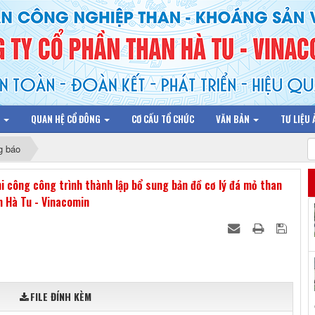
N
QUAN HỆ CỔ ĐÔNG
CƠ CẤU TỔ CHỨC
VĂN BẢN
TƯ LIỆU
g báo
i công công trình thành lập bổ sung bản đồ cơ lý đá mỏ than
n Hà Tu - Vinacomin
FILE ĐÍNH KÈM