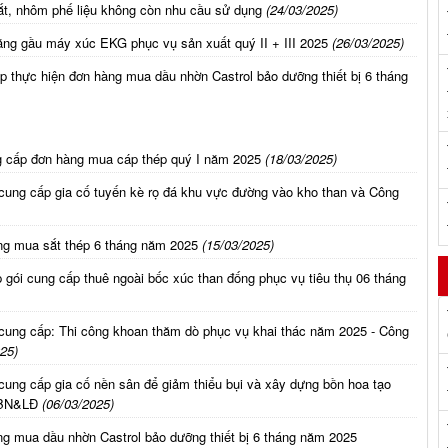
sắt, nhôm phế liệu không còn nhu cầu sử dụng
(24/03/2025)
ng gầu máy xúc EKG phục vụ sản xuất quý II + III 2025
(26/03/2025)
p thực hiện đơn hàng mua dầu nhờn Castrol bảo dưỡng thiết bị 6 tháng
g cấp đơn hàng mua cáp thép quý I năm 2025
(18/03/2025)
cung cấp gia cố tuyến kè rọ đá khu vực đường vào kho than và Công
ng mua sắt thép 6 tháng năm 2025
(15/03/2025)
 gói cung cấp thuê ngoài bốc xúc than đống phục vụ tiêu thụ 06 tháng
cung cấp: Thi công khoan thăm dò phục vụ khai thác năm 2025 - Công
25)
cung cấp gia cố nền sân để giảm thiểu bụi và xây dựng bồn hoa tạo
 BN&LĐ
(06/03/2025)
ng mua dầu nhờn Castrol bảo dưỡng thiết bị 6 tháng năm 2025