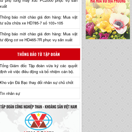
tư phụ tùng máy xúc PC2000 phục vụ sản
xuất
Thông báo mời chào giá đơn hàng: Mua vật
tư sửa chữa xe HD785-7 số 103+105
Thông báo mời chào giá đơn hàng: Mua vật
tư động cơ xe HD465-7R phục vụ sản xuất
THÔNG BÁO TỪ TẬP ĐOÀN
Tổng Giám đốc Tập đoàn vừa ký các quyết
định về việc điều động và bổ nhiệm cán bộ.
Kho vận Đá Bạc thay đổi nhân sự chủ chốt
Tin nhân sự