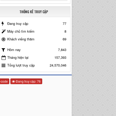
THỐNG KÊ TRUY CẬP
Đang truy cập
77
Máy chủ tìm kiếm
8
Khách viếng thăm
69
7,843
Hôm nay
Tháng hiện tại
157,393
Tổng lượt truy cập
24,570,046
-code
Đang truy cập: 76