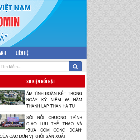
 ẢNH
LIÊN HỆ
SỰ KIỆN NỔI BẬT
ẤM TÌNH ĐOÀN KẾT TRONG
NGÀY KỶ NIỆM 66 NĂM
THÀNH LẬP THAN HÀ TU
SÔI NỔI CHƯƠNG TRÌNH
GIAO LƯU THỂ THAO VÀ
“BỮA CƠM CÔNG ĐOÀN”
CỦA CÁC ĐƠN VỊ KHỐI SẢN XUẤT