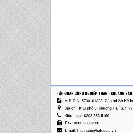
TẬP ĐOÀN CÔNG NGHIỆP THAN - KHOÁNG SẢN 
M.S.D.N: 5700101323, Cấp tại Sở Kế h
Địa chỉ:
Khu phố 6, phường Hà Tu, tỉnh
Điện thoại:
0203.383 5169
Fax:
0203.383 6120
Email:
thanhatu@hatucoal.vn