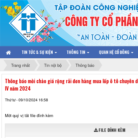
TIN TỨC & SỰ KIỆN
THÔNG TIN
QUAN HỆ CỔ ĐÔNG
Trang nhất
Tin nội bộ
Thông báo
Thông báo mời chào giá rộng rãi đơn hàng mua lốp ô tô chuyên 
IV năm 2024
Thứ tư - 09/10/2024 16:58
Mời quý vị tải file đính kèm
FILE ĐÍNH KÈM