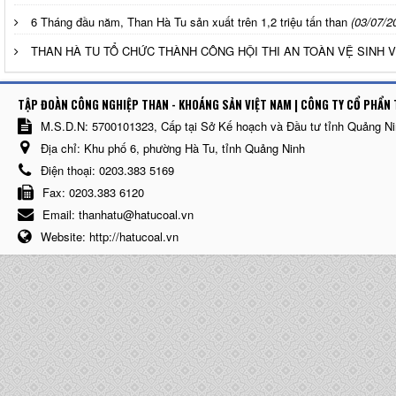
6 Tháng đầu năm, Than Hà Tu sản xuất trên 1,2 triệu tấn than
(03/07/2
THAN HÀ TU TỔ CHỨC THÀNH CÔNG HỘI THI AN TOÀN VỆ SINH V
TẬP ĐOÀN CÔNG NGHIỆP THAN - KHOÁNG SẢN VIỆT NAM | CÔNG TY CỔ PHẨN 
M.S.D.N: 5700101323, Cấp tại Sở Kế hoạch và Đầu tư tỉnh Quảng N
Địa chỉ:
Khu phố 6, phường Hà Tu, tỉnh Quảng Ninh
Điện thoại:
0203.383 5169
Fax:
0203.383 6120
Email:
thanhatu@hatucoal.vn
Website:
http://hatucoal.vn