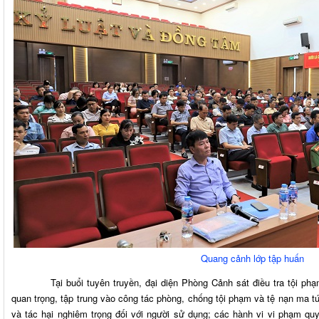
Quang cảnh lớp tập huấn
Tại buổi tuyên truyền, đại diện Phòng Cảnh sát điều tra tội phạm 
quan trọng, tập trung vào công tác phòng, chống tội phạm và tệ nạn ma tú
và tác hại nghiêm trọng đối với người sử dụng; các hành vi vi phạm qu