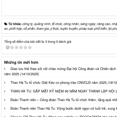
Từ khóa:
công ty
,
quảng ninh
,
tổ chức
,
công nhân
,
sáng ngày
,
nâng cao
,
nhậ
an
,
phối hợp
,
cổ phần
,
tham gia
,
ý thức
,
tuyên truyền
,
pháp luật
,
phổ biến
,
tội p
Tổng số điểm của bài viết là: 0 trong 0 đánh giá
Những tin mới hơn
Giao lưu thể thao sôi nổi chào mừng Đại hội Công đoàn và Chiến dị
năm 2025
(14/10/2025)
Than Hà Tu tổ chức Giải Kéo co phong trào CNVCLĐ năm 2025
(19/10
THAN HÀ TU: GẶP MẶT KỶ NIỆM 95 NĂM NGÀY THÀNH LẬP HỘI 
Đoàn Thanh niên – Công đoàn Than Hà Tu tổ chức thăm, tặng quà nhâ
Đoàn Thanh niên Than Hà Tu: Vững bước dưới ngọn cờ tuổi trẻ, xung k
Công ty CP Than Hà Tu: Nâng cao nghiệp vụ PCCC&CNCH cho cán bộ