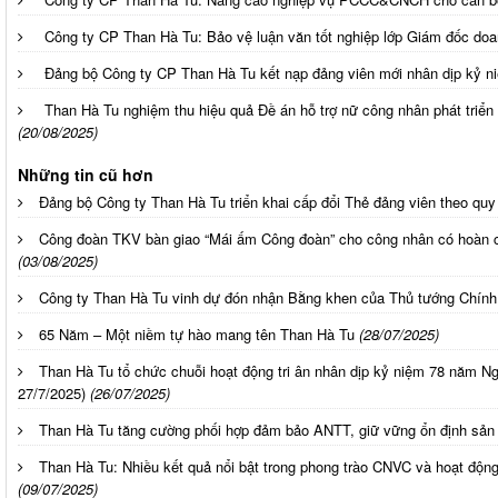
Công ty CP Than Hà Tu: Bảo vệ luận văn tốt nghiệp lớp Giám đốc doa
Đảng bộ Công ty CP Than Hà Tu kết nạp đảng viên mới nhân dịp kỷ 
Than Hà Tu nghiệm thu hiệu quả Đề án hỗ trợ nữ công nhân phát triển k
(20/08/2025)
Những tin cũ hơn
Đảng bộ Công ty Than Hà Tu triển khai cấp đổi Thẻ đảng viên theo quy
Công đoàn TKV bàn giao “Mái ấm Công đoàn” cho công nhân có hoàn c
(03/08/2025)
Công ty Than Hà Tu vinh dự đón nhận Bằng khen của Thủ tướng Chính
65 Năm – Một niềm tự hào mang tên Than Hà Tu
(28/07/2025)
Than Hà Tu tổ chức chuỗi hoạt động tri ân nhân dịp kỷ niệm 78 năm Ngà
27/7/2025)
(26/07/2025)
Than Hà Tu tăng cường phối hợp đảm bảo ANTT, giữ vững ổn định sản
Than Hà Tu: Nhiều kết quả nổi bật trong phong trào CNVC và hoạt độ
(09/07/2025)